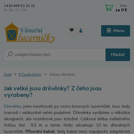
0
ks
+420 608 52 21 21
za
0 €
Po-Ne: 11-20h
Menu
Hľadať
Úvod
❓ Časté otázky
Dotazy dřevěnky
Jak velké jsou drěvěnky? Z čeho jsou
vyrobeny?
Dřevěnky
jsme navrhovali po vzoru kovových lucerniček. Jsou tedy
tvarově i velikostně velmi podobné. Dřevěnky vyrábíme v několika
designech, ale rozměrově jsou totožné. Celková délka světelného
řetězu činí 9,3 m a tento řetěz obsahuje 10 ks dřevěných
lucerniček.
Přívodní kabel
, tedy kabel mezi napájecím adaptérem