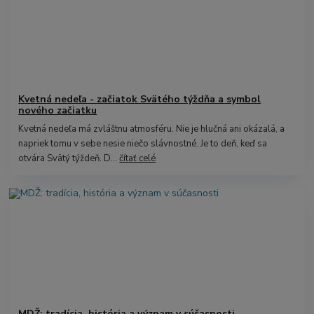
Kvetná nedeľa - začiatok Svätého týždňa a symbol
nového začiatku
Kvetná nedeľa má zvláštnu atmosféru. Nie je hlučná ani okázalá, a
napriek tomu v sebe nesie niečo slávnostné. Je to deň, keď sa
otvára Svätý týždeň. D...
čítať celé
MDŽ: tradícia, história a význam v súčasnosti