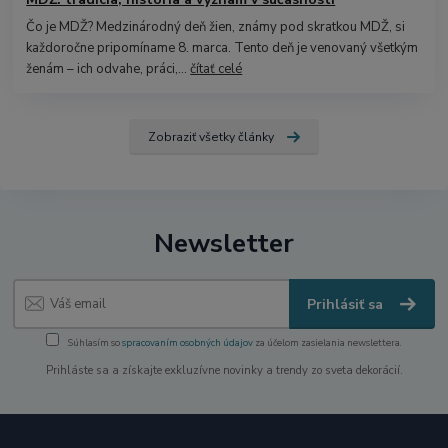
Čo je MDŽ? Medzinárodný deň žien, známy pod skratkou MDŽ, si
každoročne pripomíname 8. marca. Tento deň je venovaný všetkým
ženám – ich odvahe, práci,...
čítať celé
Zobraziť všetky články
Newsletter
Prihlásiť sa
Súhlasím so
spracovaním osobných údajov
za účelom zasielania newslettera.
Prihláste sa a získajte exkluzívne novinky a trendy zo sveta dekorácií.