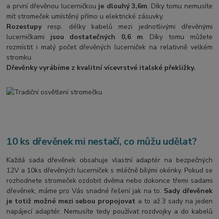
a první dřevěnou lucerničkou
je dlouhý 3,6m
. Díky tomu nemusíte
mít stromeček umístěný přímo u elektrické zásuvky.
Rozestupy
resp. délky kabelů mezi jednotlivými dřevěnými
lucerničkami
jsou dostatečných 0,6 m
. Díky tomu můžete
rozmístit i malý počet dřevěných lucerniček na relativně velkém
stromku.
Dřevěnky vyrábíme z kvalitní vícevrstvé italské překližky.
10 ks dřevěnek mi nestačí, co můžu udělat?
Každá sada dřevěnek obsahuje vlastní adaptér na bezpečných
12V a 10ks dřevěných lucerniček s mléčně bílými okénky. Pokud se
rozhodnete stromeček ozdobit dvěma nebo dokonce třemi sadami
dřevěnek, máme pro Vás snadné řešení jak na to.
Sady dřevěnek
je totiž možné mezi sebou propojovat
a to až 3 sady na jeden
napájecí adaptér. Nemusíte tedy používat rozdvojky a do kabelů