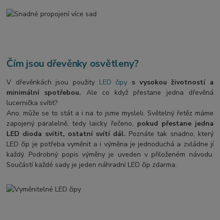
Čím jsou dřevěnky osvětleny?
V dřevěnkách jsou použity
LED čipy
s vysokou životností a
minimální spotřebou.
Ale co když přestane jedna dřevěná
lucernička svítit?
Ano, může se to stát a i na to jsme mysleli. Světelný řetěz máme
zapojený paralelně, tedy laicky řečeno,
pokud přestane jedna
LED dioda svítit, ostatní svítí dál.
Poznáte tak snadno, který
LED čip je potřeba vyměnit a i výměna je jednoduchá a zvládne jí
každý. Podrobný popis výměny je uveden v přiloženém návodu.
Součástí každé sady je jeden náhradní LED čip zdarma.