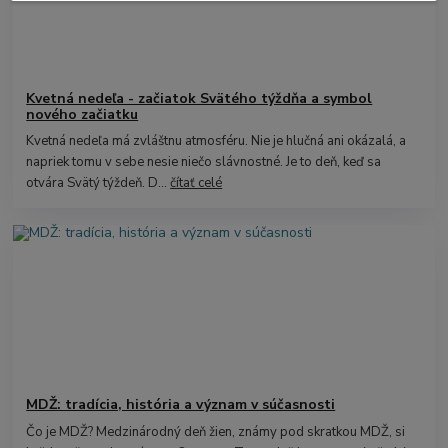
Kvetná nedeľa - začiatok Svätého týždňa a symbol
nového začiatku
Kvetná nedeľa má zvláštnu atmosféru. Nie je hlučná ani okázalá, a
napriek tomu v sebe nesie niečo slávnostné. Je to deň, keď sa
otvára Svätý týždeň. D...
čítať celé
MDŽ: tradícia, história a význam v súčasnosti
Čo je MDŽ? Medzinárodný deň žien, známy pod skratkou MDŽ, si