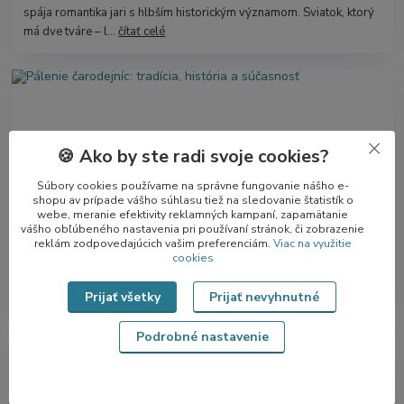
spája romantika jari s hlbším historickým významom. Sviatok, ktorý
má dve tváre – l...
čítať celé
🍪 Ako by ste radi svoje cookies?
Súbory cookies používame na správne fungovanie nášho e-
shopu av prípade vášho súhlasu tiež na sledovanie štatistík o
webe, meranie efektivity reklamných kampaní, zapamätanie
vášho obľúbeného nastavenia pri používaní stránok, či zobrazenie
Pálenie čarodejníc: tradícia, história a súčasnosť
reklám zodpovedajúcich vašim preferenciám.
Viac na využitie
Pálenie čarodejníc, známe aj ako filipojakubská noc, pripadá na noc
cookies
z 30. apríla na 1. mája. Táto tradičná udalosť symbolicky uzatvára
zimné obdobie a...
čítať celé
Prijať všetky
Prijať nevyhnutné
Podrobné nastavenie