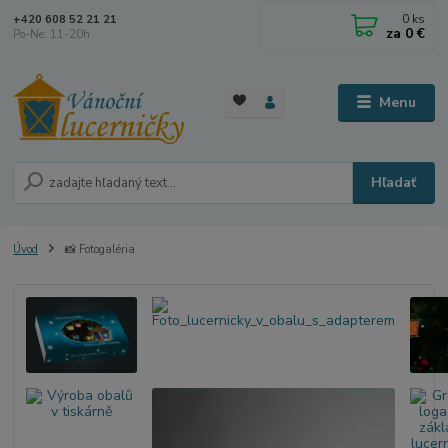
0
ks
+420 608 52 21 21
za
0 €
Po-Ne: 11-20h
Menu
Hľadať
Úvod
📸 Fotogaléria