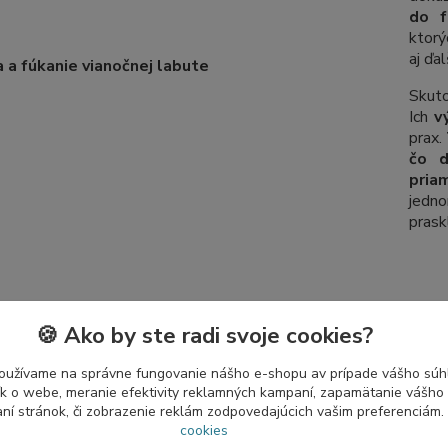
do f
ktorý
aj ďa
Skut
Ich
v
prax.
čo d
pria
jedno
prask
🍪 Ako by ste radi svoje cookies?
 český vtáčik získal svet
oužívame na správne fungovanie nášho e-shopu av prípade vášho súhl
vtáčik na štipci
patrí medzi najznámejšie české
tík o webe, meranie efektivity reklamných kampaní, zapamätanie vášh
 ozdoby.
Vďaka jedinečnej práci českých sklárov si
aní stránok, či zobrazenie reklám zodpovedajúcich vašim preferenciám.
bľubu ďaleko za hranicami Českej republiky
a
cookies
aťročia
sa vyvážal a stále vyváža predovšetkým