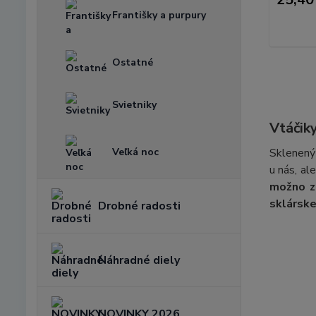
Františky a purpury
Ostatné
Svietniky
Vtáčiky
Veľká noc
Sklenený 
u nás, ale
možno zí
sklársk
Drobné radosti
Náhradné diely
NOVINKY 2026