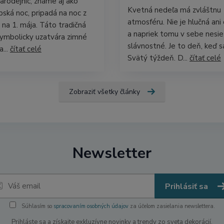
arodejníc, známe aj ako
Kvetná nedeľa má zvláštnu
ubská noc, pripadá na noc z
atmosféru. Nie je hlučná ani 
a na 1. mája. Táto tradičná
a napriek tomu v sebe nesie
symbolicky uzatvára zimné
slávnostné. Je to deň, keď s
...
čítať celé
Svätý týždeň. D...
čítať celé
Zobraziť všetky články
Newsletter
Prihlásiť sa
Súhlasím so
spracovaním osobných údajov
za účelom zasielania newslettera.
Prihláste sa a získajte exkluzívne novinky a trendy zo sveta dekorácií.