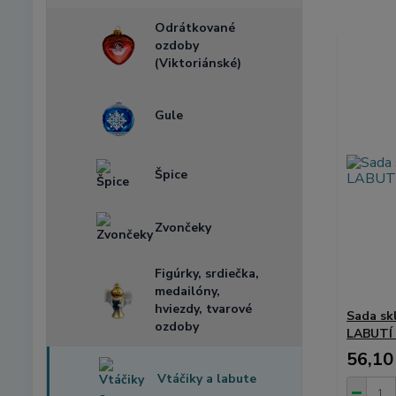
Odrátkované
ozdoby
(Viktoriánské)
Gule
Špice
Zvončeky
Figúrky, srdiečka,
medailóny,
hviezdy, tvarové
Sada sk
ozdoby
LABUTÍ 
56,10
Vtáčiky a labute