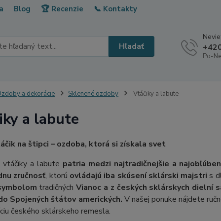
a
Blog
🏆 Recenzie
📞 Kontakty
Neviet
Hľadať
+420
Po-Ne
zdoby a dekorácie
Sklenené ozdoby
Vtáčiky a labute
iky a labute
áčik na štipci – ozdoba, ktorá si získala svet
 vtáčiky a labute
patria medzi najtradičnejšie a najobľúben
dnu zručnosť
, ktorú
ovládajú iba skúsení sklárski majstri
s d
 symbolom
tradičných
Vianoc a z českých sklárskych dielní 
j do Spojených štátov amerických.
V našej ponuke nájdete ručn
íciu českého sklárskeho remesla.