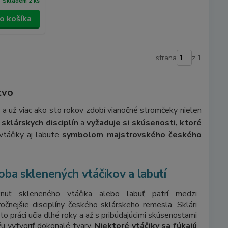
Skladem 2 ks
do košíka
strana
z 1
tvo
 a už viac ako sto rokov zdobí vianočné stromčeky nielen
 sklárskych disciplín
a
vyžaduje si skúsenosti, ktoré
vtáčiky aj labute
symbolom majstrovského českého
oba sklenených vtáčikov a labutí
knuť skleneného vtáčika alebo labuť patrí medzi
ročnejšie disciplíny českého sklárskeho remesla. Sklári
jto práci učia dlhé roky a až s pribúdajúcimi skúsenosťami
u vytvoriť dokonalé tvary.
Niektoré vtáčiky sa fúkajú