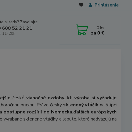
Prihlásenie
e si rady? Zavolajte.
0
ks
 608 52 21 21
za
0 €
: 11-20h
ejšie
české
vianočné ozdoby.
Ich
výroba si vyžaduje
lhoročnou praxou. Práve český
sklenený vtáčik
na štipci
sa postupne rozšíril do Nemecka,
ďalších európskych
e vyrábané sklenené vtáčiky a labute, ktoré nadväzujú na