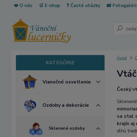
❤️ O nás
🛒 E-shop
❓ Časté otázky
📸 Fotogaléri
Úvod
O
Vtáč
Vianočné osvetlenie
Český vt
Sklenené
Ozdoby a dekorácie
mimoria
sa stal
krajín a
Sklenené ozdoby
dlhú trad