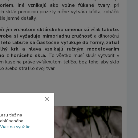
oriem, iné vznikajú ako voľne fúkané tvary
, pri
ch sklár pomocou pinzety ručne vytvára krídla, zobáčik
lšie jemné detaily.
očným
vrcholom sklárskeho umenia sú
však
labute.
ýroba si vyžaduje mimoriadnu zručnosť
a dlhoročnú
Telo labute sa čiastočne vyfukuje do formy, zatiaľ
lhý krk a hlava vznikajú ručným modelovaním
mo z horúceho skla.
To všetko musí sklár vytvoriť v
m kuse na práve vyfúknutom telíčku bez toho, aby sklo
lo alebo stratilo svoj tvar.
asu tiež na
o obľúbeného
Viac na využitie