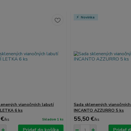
Novinka
lenených vianočných labutí
Sada sklenených vianočných
LETKA 6 ks
INCANTO AZZURRO 5 ks
 €
55,50 €
/
ks
/
ks
Skladom 1 ks
Pridať do košíka
Pridať 