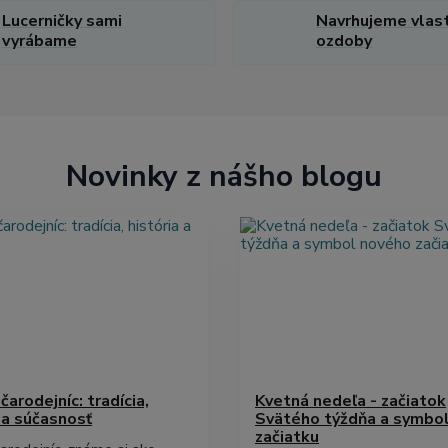
Lucerničky sami
Navrhujeme vlas
vyrábame
ozdoby
Novinky z nášho blogu
čarodejníc: tradícia,
Kvetná nedeľa - začiatok
 a súčasnosť
Svätého týždňa a symbo
začiatku