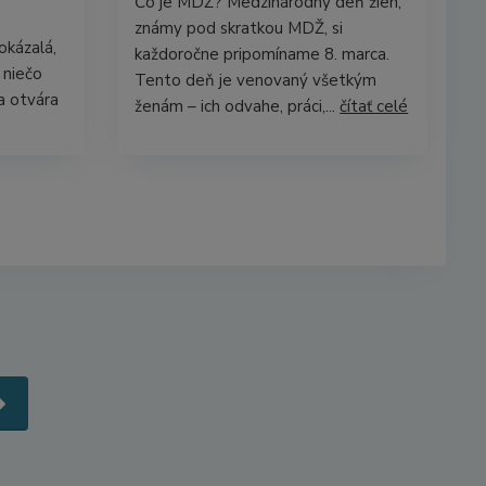
Čo je MDŽ? Medzinárodný deň žien,
známy pod skratkou MDŽ, si
okázalá,
každoročne pripomíname 8. marca.
 niečo
Tento deň je venovaný všetkým
a otvára
ženám – ich odvahe, práci,...
čítať celé