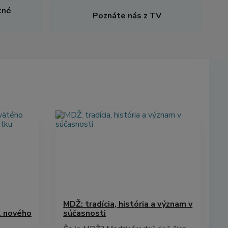
tné
Poznáte nás z TV
MDŽ: tradícia, história a význam v
l nového
súčasnosti