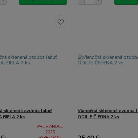
á sklenená ozdoba labuť
Vianočná sklenená ozdoba l
BIELA ​​2 ks
ODILIE ČIERNA 2 ks
PRE VIANOCE
2025
 €
25,40 €
VYPREDANÉ