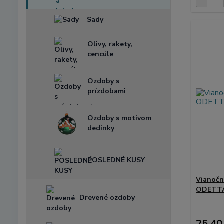
Sady
Olivy, rakety,
cencúle
Ozdoby s
prízdobami
Ozdoby s motívom
dedinky
POSLEDNÉ KUSY
Vianočn
ODETTA 
Drevené ozdoby
25,40