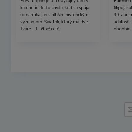
Prvý máj nie je len obyčajný deň v
Pálenie č
kalendári. Je to chvíľa, keď sa spája
filipojak
romantika jari s hlbším historickým
30. apríl
významom. Sviatok, ktorý má dve
udalosť 
tváre – l...
čítať celé
obdobie a