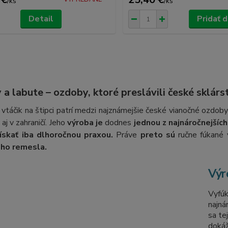
/
ks
/
ks
Detail
Pridať 
 a labute – ozdoby, ktoré preslávili české sklárs
vtáčik na štipci patrí medzi najznámejšie české vianočné ozdoby
 aj v zahraničí. Jeho
výroba je
dodnes
jednou z najnáročnejších
skať iba dlhoročnou praxou.
Práve
preto sú
ručne fúkané 
eho remesla.
Výr
Vyfú
najná
sa te
dokáž