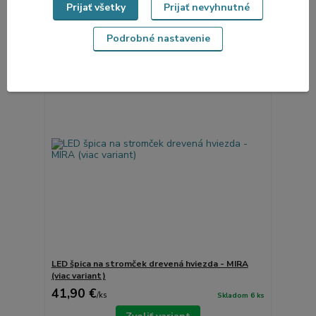
Prijať všetky
Prijať nevyhnutné
Zvoliť variant
Podrobné nastavenie
TOP produkt
LED špica na stromček drevená hviezda - MIRA
(viac variant)
41,90 €
/
ks
Skladom 6 ks