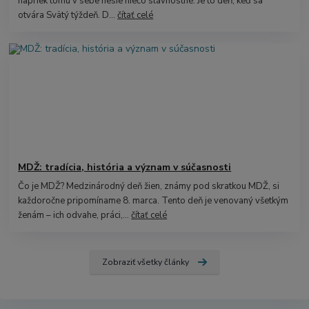
napriek tomu v sebe nesie niečo slávnostné. Je to deň, keď sa
otvára Svätý týždeň. D...
čítať celé
MDŽ: tradícia, história a význam v súčasnosti
Čo je MDŽ? Medzinárodný deň žien, známy pod skratkou MDŽ, si
každoročne pripomíname 8. marca. Tento deň je venovaný všetkým
ženám – ich odvahe, práci,...
čítať celé
Zobraziť všetky články