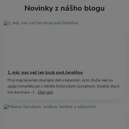
Novinky z nášho blogu
1. máj: viac než len bozk pod čerešňou
Prvý máj nie je len obyčajný deň v kalendári. Je to chvíľa, keď sa
spája romantika jari s hlbším historickým významom. Sviatok, ktorý
má dve tváre – l...
čítať celé