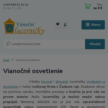
0
ks
+420 608 52 21 21
za
0 €
Po-Ne: 11-20h
Menu
Hľadať
Úvod
Vianočné osvetlenie
Vianočné osvetlenie
Všetky
kovové
i
drevené
lucerničky
vyrábame a
testujeme
v našej
rodinnej firme v Českom raji.
Kladieme dôraz
na precíznu výrobu, montážne postupy a
kvalita je pre nás na
prvom mieste.
Naše
lucerničky je možné medzi sebou
prepájať.
Nemenej dôležitá vec je pre nás
opraviteľnosť
lucerničiek
vďaka vymeniteľným LED čipom a dostupnosti