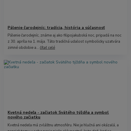
Pálenie čarodejníc: tradícia, história a súčasnosť
Pálenie čarodejníc, známe aj ako filipojakubská noc, pripadá na noc
z 30. apríla na 1. mája. Táto tradičná udalosť symbolicky uzatvára
zimné obdobie a...
čítať celé
Kvetná nedeľa - začiatok Svätého týždňa a symbol
nového začiatku
Kvetná nedeľa má zvláštnu atmosféru. Nie je hlučná ani okázalá, a