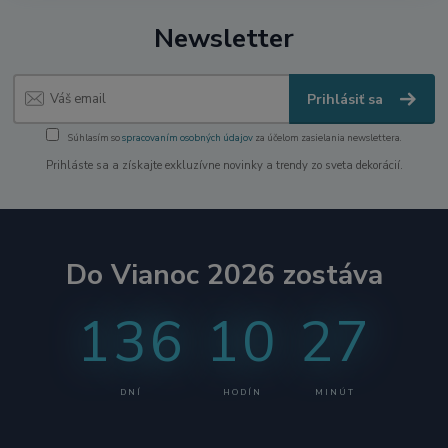
Newsletter
Prihlásiť sa
Súhlasím so
spracovaním osobných údajov
za účelom zasielania newslettera.
Prihláste sa a získajte exkluzívne novinky a trendy zo sveta dekorácií.
Do Vianoc 2026 zostáva
136
10
27
DNÍ
HODÍN
MINÚT