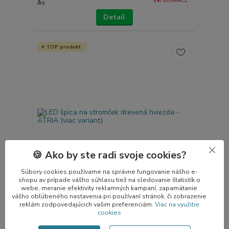
INFORMACE
/
ks
Detail
TOP produkt
🍪 Ako by ste radi svoje cookies?
Súbory cookies používame na správne fungovanie nášho e-
shopu av prípade vášho súhlasu tiež na sledovanie štatistík o
webe, meranie efektivity reklamných kampaní, zapamätanie
vášho obľúbeného nastavenia pri používaní stránok, či zobrazenie
LED špica na stromček drevená hviezda - ATRIA
reklám zodpovedajúcich vašim preferenciám.
Viac na využitie
(viac variant)
cookies
41,90 €
/
ks
Skladom 8 ks