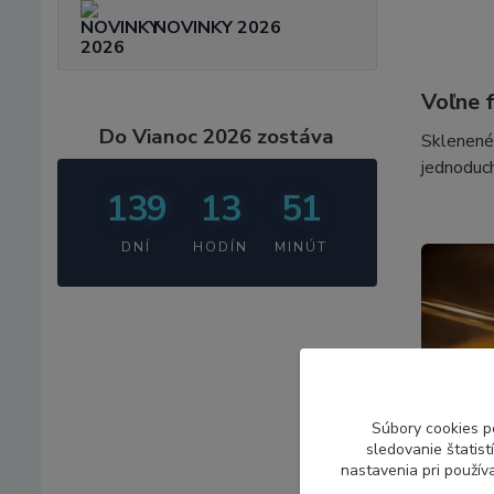
NOVINKY 2026
Voľne 
Do Vianoc 2026 zostáva
Sklenené
jednoduch
139
13
51
DNÍ
HODÍN
MINÚT
Súbory cookies p
sledovanie štatis
nastavenia pri použív