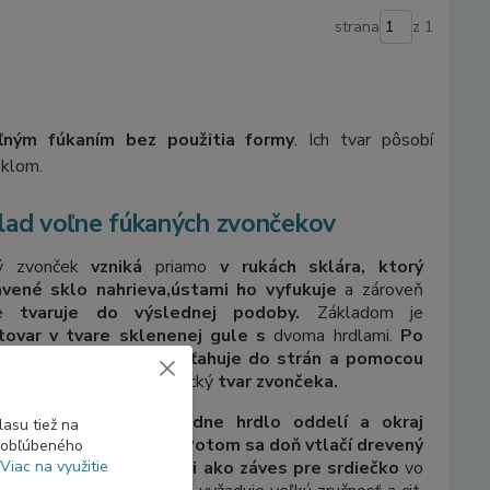
strana
z 1
ľným fúkaním bez použitia formy
. Ich tvar pôsobí
sklom.
lad voľne fúkaných zvončekov
ý zvonček
vzniká
priamo
v rukách sklára, ktorý
avené sklo nahrieva,
ústami ho vyfukuje
a zároveň
ne
tvaruje do výslednej podoby.
Základom je
tovar v tvare sklenenej gule s
dvoma hrdlami.
Po
atí
sa sklo postupne
vyťahuje do strán a pomocou
kovania sa formuje
typický
tvar zvončeka.
odnej časti sa následne hrdlo oddelí a okraj
asu tiež na
čeka sa znovu nahreje.
Potom sa doň vtlačí drevený
o obľúbeného
Viac na využitie
 s drôtikom, ktorý slúži ako záves pre srdiečko
vo