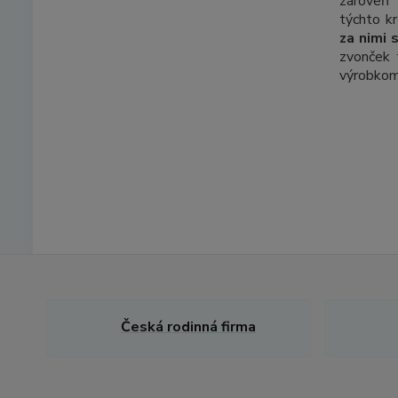
zárove
týchto k
za nimi 
zvonček 
výrobkom
Česká rodinná firma