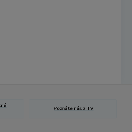
tné
Poznáte nás z TV