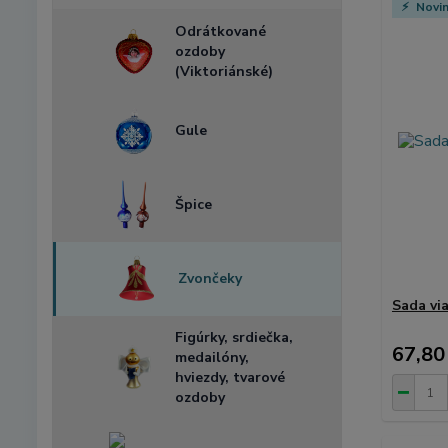
Novi
Odrátkované
ozdoby
(Viktoriánské)
Gule
Špice
Zvončeky
Sada vi
Figúrky, srdiečka,
67,80
medailóny,
hviezdy, tvarové
ozdoby