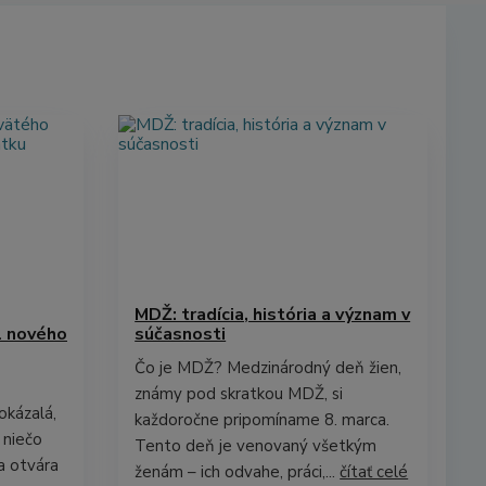
MDŽ: tradícia, história a význam v
l nového
súčasnosti
Čo je MDŽ? Medzinárodný deň žien,
známy pod skratkou MDŽ, si
okázalá,
každoročne pripomíname 8. marca.
 niečo
Tento deň je venovaný všetkým
a otvára
ženám – ich odvahe, práci,...
čítať celé