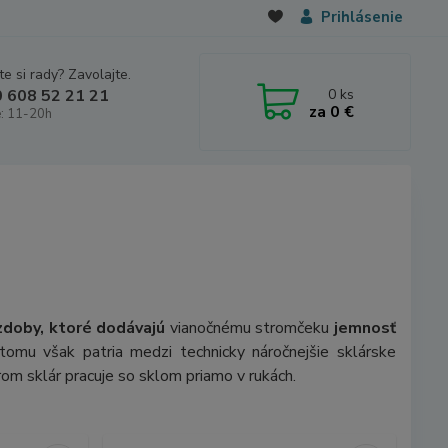
Prihlásenie
e si rady? Zavolajte.
0
ks
 608 52 21 21
za
0 €
: 11-20h
zdoby, ktoré dodávajú
vianočnému stromčeku
jemnosť
tomu však patria medzi technicky náročnejšie sklárske
orom sklár pracuje so sklom priamo v rukách.