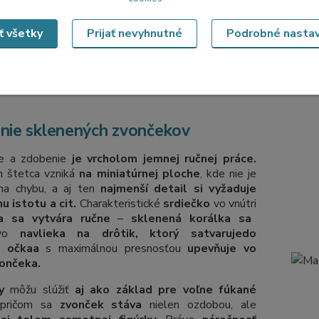
vnútr
pret
ozdob
ať všetky
Prijať nevyhnutné
Podrobné nasta
formy
nie sklenených zvončekov
ie a zdobenie
je vrcholom jemnej ručnej práce.
h štetca vzniká
na miniatúrnej ploche
, kde nie je
 na chybu, a aj ten
najmenší detail si vyžaduje
u istotu a cit.
Charakteristické
srdiečko
vo vnútri
a sa vytvára ručne
–
sklenená korálka sa
livo
navlieka na drôtik, ktorý sa
tvaruje
do
ho
očka
a
s maximálnou presnosťou
upevňuje vo
vončeka.
y
môžu slúžiť
aj ako základ pre voľne fúkané
ričom sa
zvonček stáva
nielen ozdobou, ale