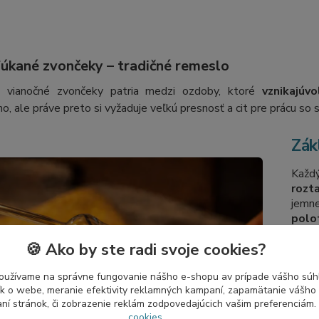
fúkané zvončeky – tradičné remeslo
 vianočné zvončeky patria medzi ozdoby, ktoré
vznikajú
vo
o, ale práve preto si vyžaduje veľkú presnosť a cit pre prácu so 
Zák
Každ
rozt
jem
polo
nahri
🍪 Ako by ste radi svoje cookies?
dofu
V sp
oužívame na správne fungovanie nášho e-shopu av prípade vášho súhl
zvon
tík o webe, meranie efektivity reklamných kampaní, zapamätanie vášh
aní stránok, či zobrazenie reklám zodpovedajúcich vašim preferenciám.
kolík
cookies