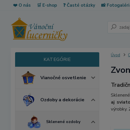
❤️ O nás
🛒 E-shop
❓ Časté otázky
📸 Fotogaléri
Úvod
O
Zvon
Vianočné osvetlenie
Tradič
Sklenené
Ozdoby a dekorácie
aj sviat
výrobky.
Sklenené ozdoby