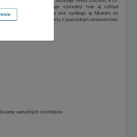
i zvončeka. Celý proces si vyžaduje veľkú zručnosť a cit,
ože každý krok ovplyvňuje výsledný tvar aj vzhľad
y. Niektoré zvončeky sa síce vyrábajú aj fúkaním do
venie
, väčšinou však ide o varianty s plastickým ornamentom.