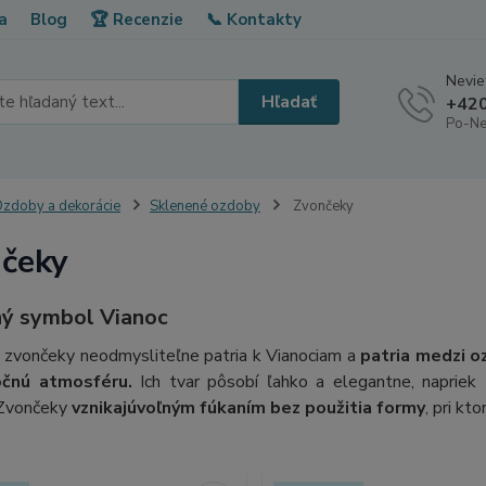
a
Blog
🏆 Recenzie
📞 Kontakty
Neviet
Hľadať
+420
Po-Ne
zdoby a dekorácie
Sklenené ozdoby
Zvončeky
čeky
ný symbol Vianoc
 zvončeky neodmysliteľne patria k Vianociam a
patria medzi o
očnú atmosféru.
Ich tvar pôsobí ľahko a elegantne, napriek 
 Zvončeky
vznikajú
voľným fúkaním bez použitia formy
, pri kt