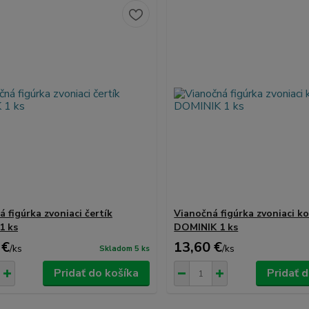
 figúrka zvoniaci čertík
Vianočná figúrka zvoniaci k
1 ks
DOMINIK 1 ks
 €
13,60 €
/
ks
/
ks
Skladom 5 ks
Pridať do košíka
Pridať 