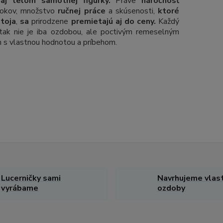
ň
aj telom samotnej figúrky.
Práve
náročnosť
rokov, množstvo
ručnej práce
a skúsenosti,
ktoré
stoja
,
sa
prirodzene
premietajú aj do ceny.
Každý
tak nie je iba ozdobou, ale poctivým remeselným
 s vlastnou hodnotou a príbehom.
Lucerničky sami
Navrhujeme vlas
vyrábame
ozdoby