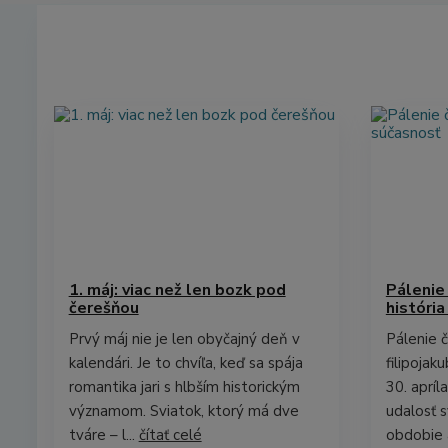
1. máj: viac než len bozk pod
Pálenie 
čerešňou
história
Prvý máj nie je len obyčajný deň v
Pálenie č
kalendári. Je to chvíľa, keď sa spája
filipojak
romantika jari s hlbším historickým
30. apríl
významom. Sviatok, ktorý má dve
udalosť 
tváre – l...
čítať celé
obdobie a