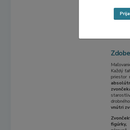
Prij
Zdobe
Maľovan
Každý ťa
priestor
absolútn
zvonček
starost
drobné
vnútri z
Zvonček
figúrky,
p