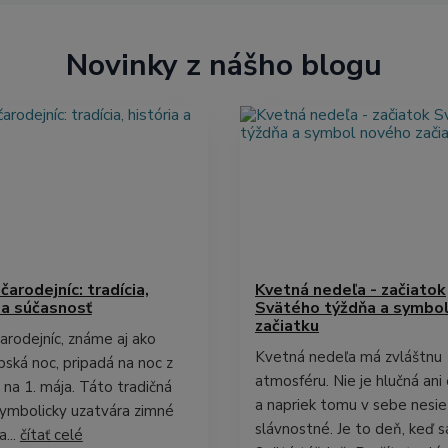
Novinky z nášho blogu
čarodejníc: tradícia,
Kvetná nedeľa - začiatok
 a súčasnosť
Svätého týždňa a symbo
začiatku
arodejníc, známe aj ako
Kvetná nedeľa má zvláštnu
ubská noc, pripadá na noc z
atmosféru. Nie je hlučná ani 
a na 1. mája. Táto tradičná
a napriek tomu v sebe nesie
symbolicky uzatvára zimné
slávnostné. Je to deň, keď s
...
čítať celé