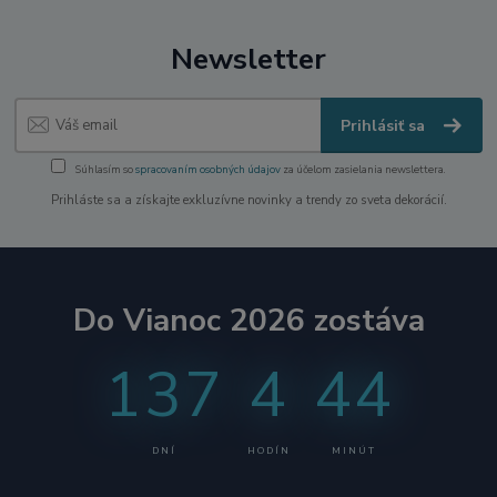
Newsletter
Prihlásiť sa
Súhlasím so
spracovaním osobných údajov
za účelom zasielania newslettera.
Prihláste sa a získajte exkluzívne novinky a trendy zo sveta dekorácií.
Do Vianoc 2026 zostáva
137
4
44
DNÍ
HODÍN
MINÚT