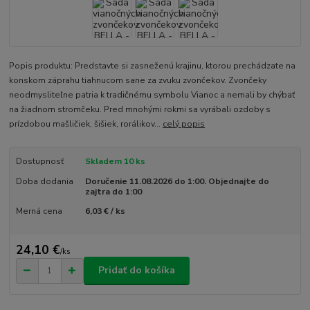
Popis produktu: Predstavte si zasneženú krajinu, ktorou prechádzate na
konskom záprahu tiahnucom sane za zvuku zvončekov. Zvončeky
neodmysliteľne patria k tradičnému symbolu Vianoc a nemali by chýbať
na žiadnom stromčeku. Pred mnohými rokmi sa vyrábali ozdoby s
prízdobou mašličiek, šišiek, rorálikov...
celý popis
Dostupnosť
Skladem 10 ks
Doba dodania
Doručenie 11.08.2026 do 1:00. Objednajte do
zajtra do 1:00
Merná cena
6,03 € / ks
24,10 €
/
ks
Pridať do košíka