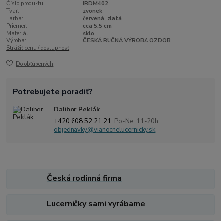
Číslo produktu:
IRDM402
Tvar:
zvonek
Farba:
červená, zlatá
Priemer:
cca 5,5 cm
Materiál:
sklo
Výroba:
ČESKÁ RUČNÁ VÝROBA OZDOB
Strážiť cenu / dostupnosť
Do obľúbených
Potrebujete poradiť?
Dalibor Peklák
+420 608 52 21 21
Po-Ne: 11-20h
objednavky@vianocnelucernicky.sk
Česká rodinná firma
Lucerničky sami vyrábame