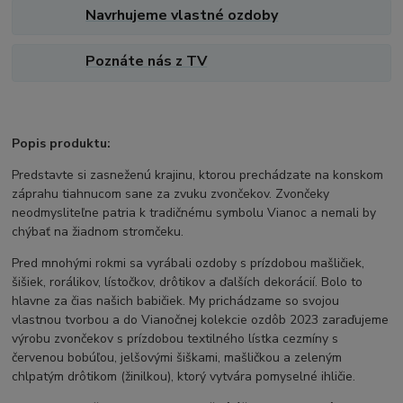
Navrhujeme vlastné ozdoby
Poznáte nás z TV
Popis produktu:
Predstavte si zasneženú krajinu, ktorou prechádzate na konskom
záprahu tiahnucom sane za zvuku zvončekov. Zvončeky
neodmysliteľne patria k tradičnému symbolu Vianoc a nemali by
chýbať na žiadnom stromčeku.
Pred mnohými rokmi sa vyrábali ozdoby s prízdobou mašličiek,
šišiek, rorálikov, lístočkov, drôtikov a ďalších dekorácií. Bolo to
hlavne za čias našich babičiek. My prichádzame so svojou
vlastnou tvorbou a do Vianočnej kolekcie ozdôb 2023 zaraďujeme
výrobu zvončekov s prízdobou textilného lístka cezmíny s
červenou bobúľou, jelšovými šiškami, mašličkou a zeleným
chlpatým drôtikom (žinilkou), ktorý vytvára pomyselné ihličie.