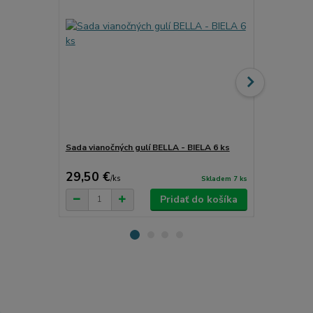
Sada vianočných gulí BELLA - BIELA ​​6 ks
Sada vianoč
29,50 €
36,40 €
/
ks
/
k
Skladem 7 ks
Pridať do košíka