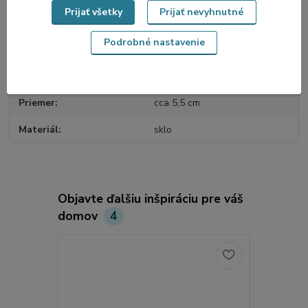
Prijať všetky
Prijať nevyhnutné
Parametre
Podrobné nastavenie
Tvar
zvonek
Farba
červená, zlatá
Priemer
cca 5,5 cm
Materiál
sklo
Objavte ďalšiu inšpiráciu pre váš
domov
4
Novinka