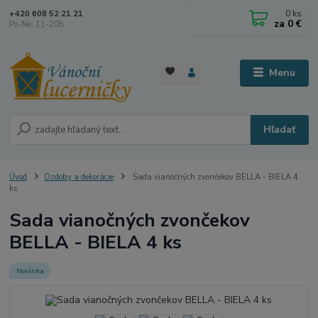
0
ks
+420 608 52 21 21
za
0 €
Po-Ne: 11-20h
Menu
Hľadať
Úvod
Ozdoby a dekorácie
Sada vianočných zvončekov BELLA - BIELA ​​4
ks
Sada vianočných zvončekov
BELLA - BIELA ​​4 ks
Novinka