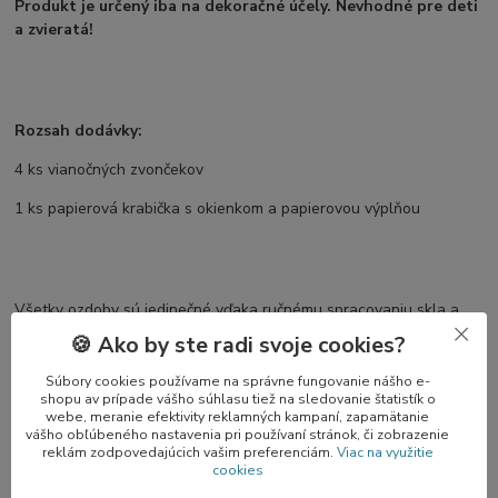
Produkt je určený iba na dekoračné účely. Nevhodné pre deti
a zvieratá!
Rozsah dodávky:
4 ks vianočných zvončekov
1 ks papierová krabička s okienkom a papierovou výplňou
Všetky ozdoby sú jedinečné vďaka ručnému spracovaniu skla a
teda každý kus je unikátny originál.
🍪 Ako by ste radi svoje cookies?
Súbory cookies používame na správne fungovanie nášho e-
shopu av prípade vášho súhlasu tiež na sledovanie štatistík o
webe, meranie efektivity reklamných kampaní, zapamätanie
vášho obľúbeného nastavenia pri používaní stránok, či zobrazenie
reklám zodpovedajúcich vašim preferenciám.
Viac na využitie
Pôvod tovaru
cookies