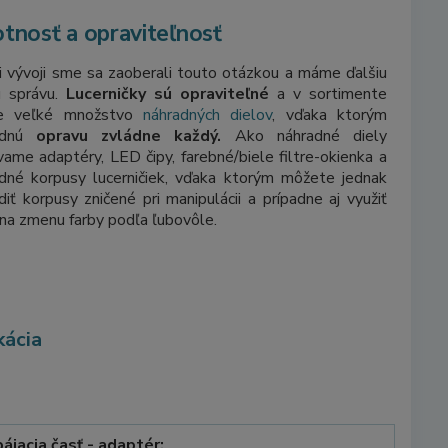
otnosť a opraviteľnosť
i vývoji sme sa zaoberali touto otázkou a máme ďalšiu
ú správu.
Lucerničky sú opraviteľné
a v sortimente
 veľké množstvo
náhradných dielov
, vďaka ktorým
adnú
opravu zvládne každý.
Ako náhradné diely
ame adaptéry, LED čipy, farebné/biele filtre-okienka a
dné korpusy lucerničiek, vďaka ktorým môžete jednak
diť korpusy zničené pri manipulácii a prípadne aj využiť
na zmenu farby podľa ľubovôle.
kácia
ájacia časť - adaptér: