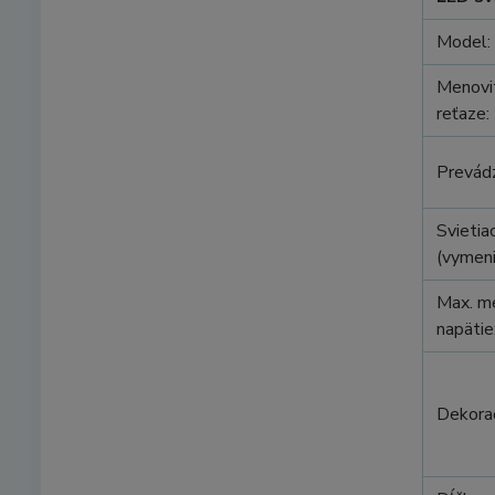
Model:
Menovit
reťaze:
Prevádz
Svietia
(vymeni
Max. m
napätie
Dekorač