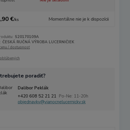
tupnosť
Nie je skladom
,90 €
Momentálne nie je k dispozícii
/
ks
roduktu:
S20170109A
:
ČESKÁ RUČNÁ VÝROBA LUCERNIČIEK
 cenu / dostupnosť
obľúbených
trebujete poradiť?
Dalibor Peklák
+420 608 52 21 21
Po-Ne: 11-20h
objednavky@vianocnelucernicky.sk