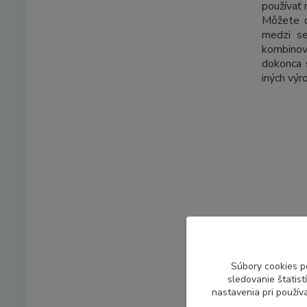
používať 
Môžete d
medzi se
kombino
dokonca
iných výr
Súbory cookies p
sledovanie štatis
nastavenia pri použív