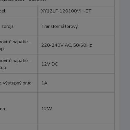
el:
XY12LF-120100VH-ET
 zdroja:
Transformátorový
ovité napätie –
220-240V AC, 50/60Hz
up:
ovité napätie –
12V DC
tup:
. výstupný prúd:
1A
on:
12W