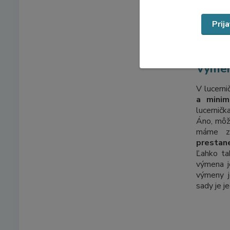
Prij
Vymen
V lucerni
a minim
lucernička
Áno, môže
máme za
prestane
Ľahko ta
výmena j
výmeny j
sady je j