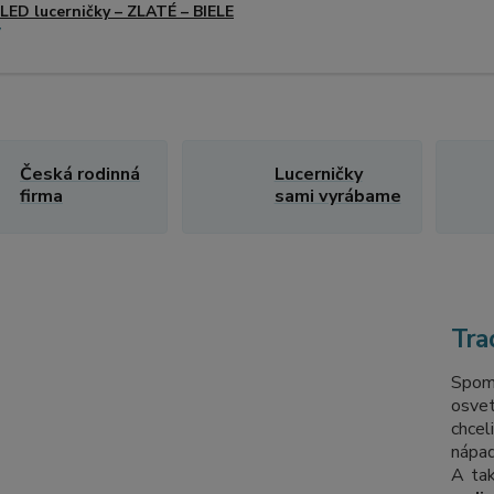
LED lucerničky – ZLATÉ – BIELE
Česká rodinná
Lucerničky
firma
sami vyrábame
Tra
Spom
osvet
chcel
nápad
A ta