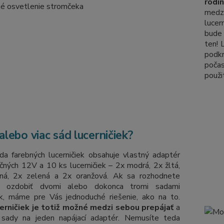
rodin
med
lucer
bude 
ten! 
podkr
počas
použit
alebo viac sád lucerničiek?
da farebných lucerničiek obsahuje vlastný adaptér
čných 12V a 10 ks lucerničiek – 2x modrá, 2x žltá,
ná, 2x zelená a 2x oranžová. Ak sa rozhodnete
k ozdobiť dvomi alebo dokonca tromi sadami
iek, máme pre Vás jednoduché riešenie, ako na to.
erničiek je totiž možné medzi sebou prepájať
a
sady na jeden napájací adaptér. Nemusíte teda