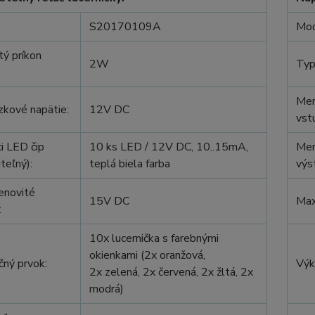
S20170109A
Mod
ý príkon
2W
Typ
Men
kové napätie:
12V DC
vst
ci LED čip
10 ks LED / 12V DC, 10..15mA,
Men
teľný):
teplá biela farba
výs
enovité
15V DC
Max
:
10x lucernička s farebnými
okienkami (2x oranžová,
ný prvok:
Výk
2x zelená, 2x červená, 2x žltá, 2x
modrá)