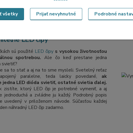
zásuv
ať všetky
Prijať nevyhnutné
Podrobné nasta
iteľné LED čipy
čkách sú použité
LED čipy
s vysokou životnosťou
álnou spotrebou.
Ale čo keď prestane jedna
 svietiť?
 sa to stať a aj na to sme mysleli. Svetelný reťaz
pojený paralelne, teda laicky povedané,
ak
 jedna LED dióda svietiť, ostatné svietia ďalej.
k zistíte, ktorý LED čip je potrebné vymeniť, a aj
e jednoduchá a zvládne ju každý. Podrobný popis
e uvedený v priloženom návode. Súčasťou každej
eden náhradný LED čip zadarmo.