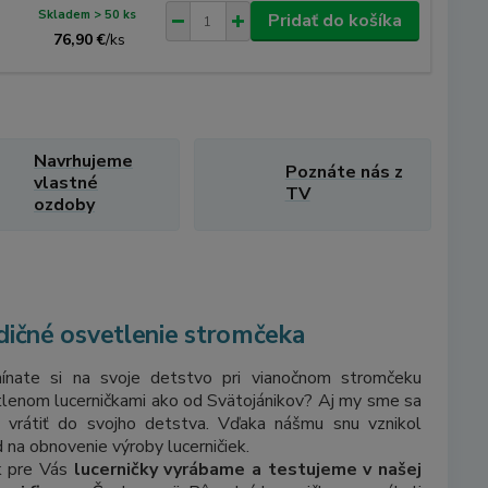
Skladem > 50 ks
Pridať do košíka
76,90 €
/
ks
Navrhujeme
Poznáte nás z
vlastné
TV
ozdoby
dičné osvetlenie stromčeka
ínate si na svoje detstvo pri vianočnom stromčeku
lenom lucerničkami ako od Svätojánikov? Aj my sme sa
i vrátiť do svojho detstva. Vďaka nášmu snu vznikol
 na obnovenie výroby lucerničiek.
k pre Vás
lucerničky vyrábame a testujeme v našej