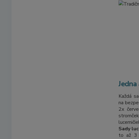
Jedna 
Každá sa
na bezpe
2x červe
stromče
lucernič
Sady luc
to až 3 