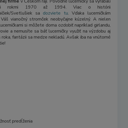
nej firme
v Českom raji. Pôvodné lucerničky sa vyrábali
zi rokmi 1970 až 1994. Viac o histórii
ničiek/Svetlušiek sa
dozviete tu
. Vďaka lucerničkám
Váš vianočný stromček neobyčajne kúzelný. A nielen
Lucerničkami si môžete doma ozdobiť napríklad girlandu,
ovie a nemusíte sa báť lucerničky využiť na výzdobu aj
 roka, fantázii sa medze nekladú. Avšak iba na vnútorné
ie!