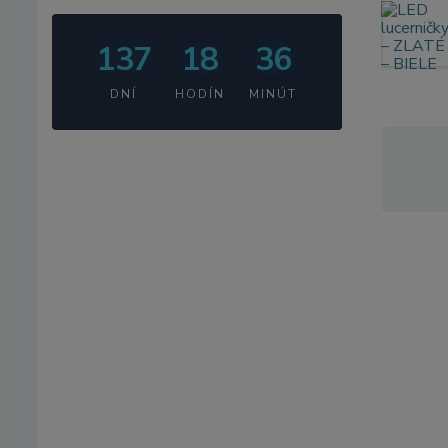
137
18
36
DNÍ
HODÍN
MINÚT