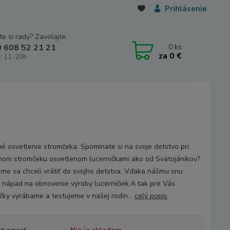
Prihlásenie
e si rady? Zavolajte.
0
ks
 608 52 21 21
za
0 €
: 11-20h
né osvetlenie stromčeka. Spomínate si na svoje detstvo pri
nom stromčeku osvetlenom lucerničkami ako od Svätojánikov?
sme sa chceli vrátiť do svojho detstva. Vďaka nášmu snu
l nápad na obnovenie výroby lucerničiek.A tak pre Vás
ičky vyrábame a testujeme v našej rodin...
celý popis