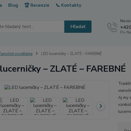
a
Blog
🏆 Recenzie
📞 Kontakty
Neviet
Hľadať
+420
Po-Ne
ianočné osvetlenie
LED lucerničky – ZLATÉ – FAREBNÉ
lucerničky – ZLATÉ – FAREBNÉ
Tradič
vianoč
Aj my 
vzniko
lucern