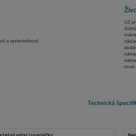
Živ
Už pr
dobr
máme
zákl
dodáv
náhra
nahra
nové 
Technická špecifi
etelný reťaz lucerničky:
Nap