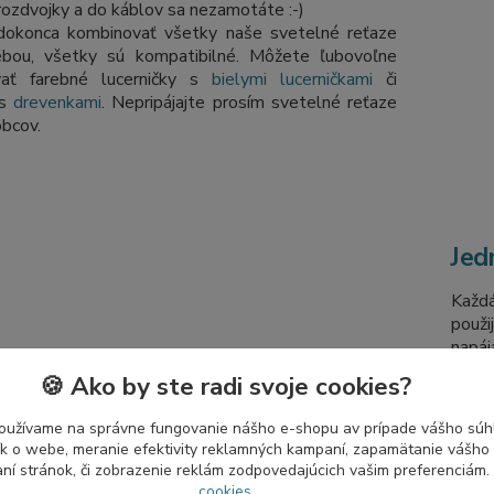
rozdvojky a do káblov sa nezamotáte :-)
okonca kombinovať všetky naše svetelné reťaze
bou, všetky sú kompatibilné. Môžete ľubovoľne
vať farebné lucerničky s
bielymi lucerničkami
či
 s
drevenkami
. Nepripájajte prosím svetelné reťaze
obcov.
Jed
Každá
použi
napáj
hotov
🍪 Ako by ste radi svoje cookies?
Ak sa
prepo
oužívame na správne fungovanie nášho e-shopu av prípade vášho súhl
napá
tík o webe, meranie efektivity reklamných kampaní, zapamätanie vášh
spoj 
aní stránok, či zobrazenie reklám zodpovedajúcich vašim preferenciám.
zais
cookies