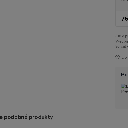
Dos
76
Číslo p
Výroba
Strážiť
Do 
Po
e podobné produkty