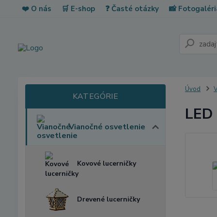
❤️ O nás
🛒 E-shop
❓ Časté otázky
📸 Fotogaléri
Úvod
V
LED 
Vianočné osvetlenie
Kovové lucerničky
Drevené lucerničky