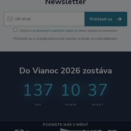
Newsletter
Prihlásiť sa
Súhlasím so
spracovaním osobných údajov
za účelom zasielania newslettera.
Prihláste sa a získajte exkluzívne novinky a trendy zo sveta dekorácií.
Do Vianoc 2026 zostáva
137
10
37
DNÍ
HODÍN
MINÚT
POZNÁTE NÁS Z MÉDIÍ