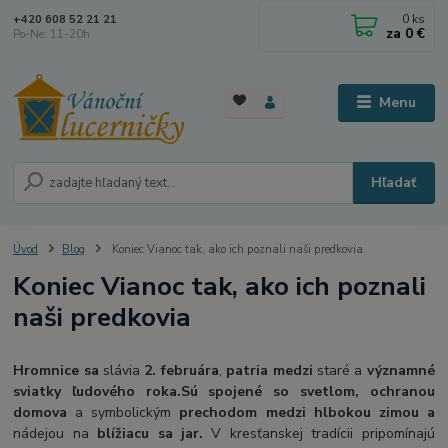
0
ks
+420 608 52 21 21
za
0 €
Po-Ne: 11-20h
Menu
Hľadať
Úvod
Blog
Koniec Vianoc tak, ako ich poznali naši predkovia
Koniec Vianoc tak, ako ich poznali
naši predkovia
Hromnice sa
slávia
2. februára
,
patria medzi
staré a
významné
sviatky ľudového roka.
Sú spojené so svetlom, ochranou
domova
a symbolickým
prechodom medzi hlbokou zimou a
nádejou na
blížiacu sa jar.
V kresťanskej tradícii pripomínajú