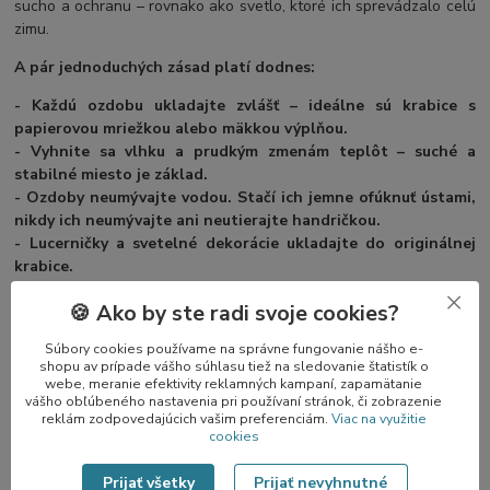
sucho a ochranu – rovnako ako svetlo, ktoré ich sprevádzalo celú
zimu.
A pár jednoduchých zásad platí dodnes:
- Každú ozdobu ukladajte zvlášť – ideálne sú krabice s
papierovou mriežkou alebo mäkkou výplňou.
- Vyhnite sa vlhku a prudkým zmenám teplôt – suché a
stabilné miesto je základ.
- Ozdoby neumývajte vodou. Stačí ich jemne ofúknuť ústami,
nikdy ich neumývajte ani neutierajte handričkou.
- Lucerničky a svetelné dekorácie ukladajte do originálnej
krabice.
- Takto uložené ozdoby budú pripravené znovu rozžiariť váš
🍪 Ako by ste radi svoje cookies?
domov – keď sa svetlo vráti s ďalšími Vianocami.
Súbory cookies používame na správne fungovanie nášho e-
shopu av prípade vášho súhlasu tiež na sledovanie štatistík o
webe, meranie efektivity reklamných kampaní, zapamätanie
vášho obľúbeného nastavenia pri používaní stránok, či zobrazenie
reklám zodpovedajúcich vašim preferenciám.
Viac na využitie
cookies
Keď sa ozdoba stane spomienkou
Prijať všetky
Prijať nevyhnutné