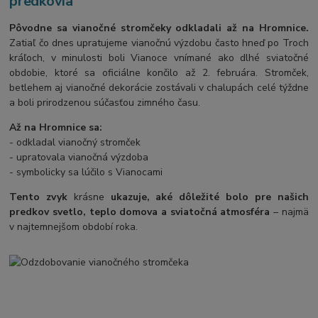
predkovia
Pôvodne sa vianočné stromčeky odkladali až na Hromnice.
Zatiaľ čo dnes upratujeme vianočnú výzdobu často hneď po Troch
kráľoch, v minulosti boli Vianoce vnímané ako dlhé sviatočné
obdobie, ktoré sa oficiálne končilo až 2. februára. Stromček,
betlehem aj vianočné dekorácie zostávali v chalupách celé týždne
a boli prirodzenou súčasťou zimného času.
Až na Hromnice sa:
- odkladal vianočný stromček
- upratovala vianočná výzdoba
- symbolicky sa lúčilo s Vianocami
Tento zvyk
krásne
ukazuje, aké dôležité bolo pre našich
predkov svetlo, teplo domova a sviatočná atmosféra
– najmä
v najtemnejšom období roka.