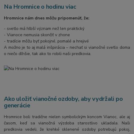
Na Hromnice o hodinu viac
Hromnice nám dnes môžu pripomenúť, že:
- svetlo má hlbší význam než len praktický
- Vianoce nemusia skončiť v zhone
- tradície môžu byť pokojné, pomalé a hrejivé
A možno je to aj malá inšpirácia – nechať si vianočné svetlo doma
o niečo dlhšie, tak ako to robili naši predkovia.
Ako uložiť vianočné ozdoby, aby vydržali po
generácie
Hromnice boli tradične nielen symbolickým koncom Vianoc, ale aj
časom, keď sa vianočná výzdoba starostlivo ukladala. Naši
predkovia vedeli, že krehké sklenené ozdoby potrebujú pokoj,