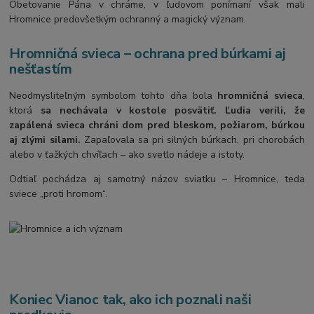
Obetovanie Pána v chráme, v ľudovom ponímaní však mali
Hromnice predovšetkým ochranný a magický význam.
Hromničná svieca – ochrana pred búrkami aj
nešťastím
Neodmysliteľným symbolom tohto dňa bola
hromničná svieca
,
ktorá
sa nechávala v kostole posvätiť. Ľudia verili, že
zapálená svieca chráni dom pred bleskom, požiarom, búrkou
aj zlými silami.
Zapaľovala sa pri silných búrkach, pri chorobách
alebo v ťažkých chvíľach – ako svetlo nádeje a istoty.
Odtiaľ pochádza aj samotný názov sviatku – Hromnice, teda
sviece „proti hromom“.
Koniec Vianoc tak, ako ich poznali naši