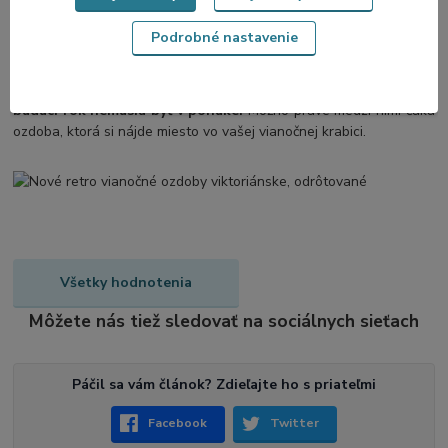
Niektoré vianočné
ozdoby
sa už s ďalšou zimou nevrátia.
Podrobné nastavenie
Vyrábame ich v malých sériách a len v obmedzenom
množstve
– práve preto si zachovávajú svoj pôvab a jedinečnosť.
Odporúčame pozrieť si posledné kusy kolekcií
,
ktoré už
budúci rok nemusia byť v ponuke.
Možno práve medzi nimi čaká
ozdoba, ktorá si nájde miesto vo vašej vianočnej krabici.
Všetky hodnotenia
Môžete nás tiež sledovať na sociálnych sieťach
Páčil sa vám článok? Zdieľajte ho s priateľmi
Facebook
Twitter