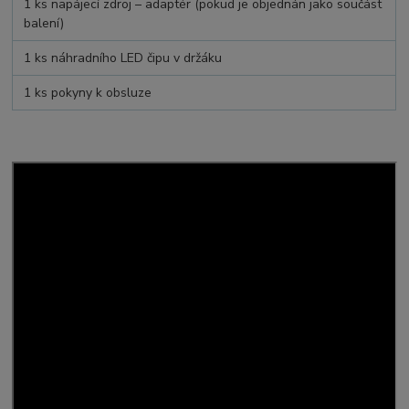
1 ks napájecí zdroj – adaptér (pokud je objednán jako součást
balení)
1 ks náhradního LED čipu v držáku
1 ks pokyny k obsluze