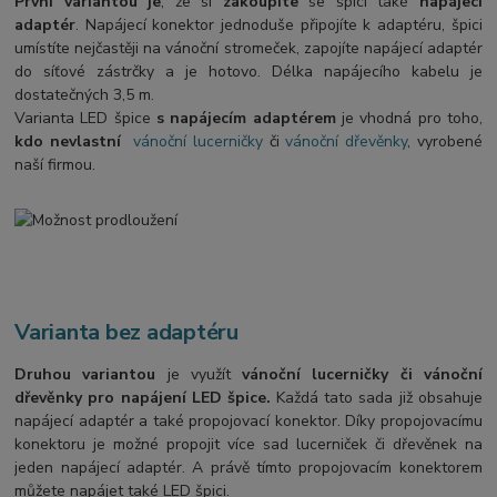
První variantou je
, že si
zakoupíte
se špicí také
napájecí
adaptér
. Napájecí konektor jednoduše připojíte k adaptéru, špici
umístíte nejčastěji na vánoční stromeček, zapojíte napájecí adaptér
do síťové zástrčky a je hotovo. Délka napájecího kabelu je
dostatečných 3,5 m.
Varianta LED špice
s napájecím adaptérem
je vhodná pro toho,
kdo nevlastní
vánoční lucerničky
či
vánoční dřevěnky
, vyrobené
naší firmou.
Varianta bez adaptéru
Druhou variantou
je využít
vánoční lucerničky či vánoční
dřevěnky pro napájení LED špice.
Každá tato sada již obsahuje
napájecí adaptér a také propojovací konektor. Díky propojovacímu
konektoru je možné propojit více sad lucerniček či dřevěnek na
jeden napájecí adaptér. A právě tímto propojovacím konektorem
můžete napájet také LED špici.