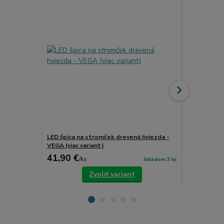
LED špica na stromček drevená hviezda -
LED špica n
VEGA (viac variant)
ATRIA (viac 
41,90 €
41,90 €
/
ks
/
k
Skladom 3 ks
Zvoliť variant