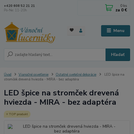
0
ks
+420 608 52 21 21
za
0 €
Po-Ne: 11-20h
Menu
Hľadať
Úvod
Vianočné osvetlenie
Ostatné svetelné dekorácie
LED špice na
stromček drevená hviezda - MIRA - bez adaptéra
LED špice na stromček drevená
hviezda - MIRA - bez adaptéra
TOP produkt