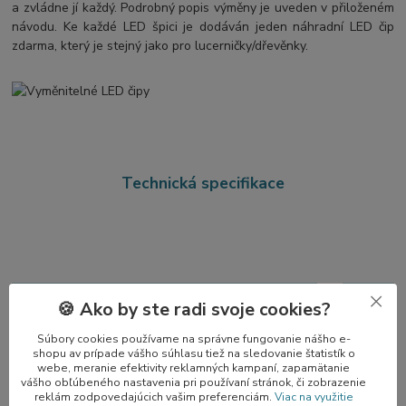
a zvládne jí každý. Podrobný popis výměny je uveden v přiloženém
návodu. Ke každé LED špici je dodáván jeden náhradní LED čip
zdarma, který je stejný jako pro lucerničky/dřevěnky.
Technická specifikace
Napájecí
🍪 Ako by ste radi svoje cookies?
LED ŠPICE NA STROMEK DŘEVĚNÁ HVĚZDA:
objedná
Súbory cookies používame na správne fungovanie nášho e-
shopu av prípade vášho súhlasu tiež na sledovanie štatistík o
Model:
H20240708
Model:
webe, meranie efektivity reklamných kampaní, zapamätanie
vášho obľúbeného nastavenia pri používaní stránok, či zobrazenie
reklám zodpovedajúcich vašim preferenciám.
Viac na využitie