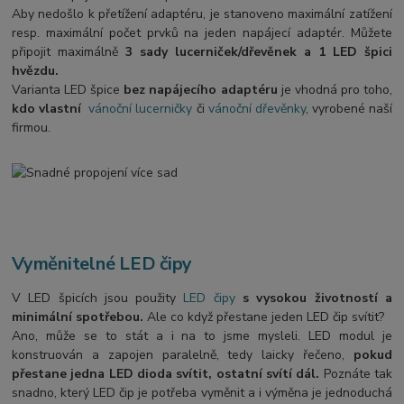
Aby nedošlo k přetížení adaptéru, je stanoveno maximální zatížení
resp. maximální počet prvků na jeden napájecí adaptér. Můžete
připojit maximálně
3 sady lucerniček/dřevěnek a 1 LED špici
hvězdu.
Varianta LED špice
bez napájecího adaptéru
je vhodná pro toho,
kdo vlastní
vánoční lucerničky
či
vánoční dřevěnky
, vyrobené naší
firmou.
Vyměnitelné LED čipy
V LED špicích jsou použity
LED čipy
s vysokou životností a
minimální spotřebou.
Ale co když přestane jeden LED čip svítit?
Ano, může se to stát a i na to jsme mysleli. LED modul je
konstruován a zapojen paralelně, tedy laicky řečeno,
pokud
přestane jedna LED dioda svítit, ostatní svítí dál.
Poznáte tak
snadno, který LED čip je potřeba vyměnit a i výměna je jednoduchá