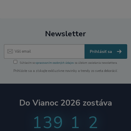
Newsletter
Prihlásiť sa
Súhlasím so
spracovaním osobných údajov
za účelom zasielania newslettera.
Prihláste sa a získajte exkluzívne novinky a trendy zo sveta dekorácií.
Do Vianoc 2026 zostáva
139
1
2