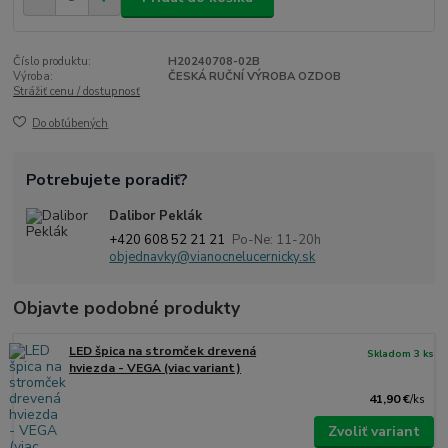
Číslo produktu:
H20240708-02B
Výroba:
ČESKÁ RUČNÍ VÝROBA OZDOB
Strážiť cenu / dostupnosť
Do obľúbených
Potrebujete poradiť?
Dalibor Peklák
+420 608 52 21 21
Po-Ne: 11-20h
objednavky@vianocnelucernicky.sk
Objavte podobné produkty
LED špica na stromček drevená
Skladom 3 ks
hviezda - VEGA (viac variant)
41,90 €
/
ks
Zvoliť variant