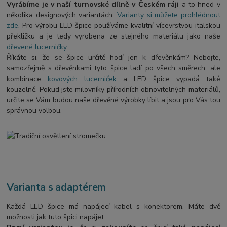
Vyrábíme je v naší turnovské dílně v Českém ráji
a to hned v
několika designových variantách.
Varianty si můžete prohlédnout
zde
. Pro výrobu LED špice používáme kvalitní vícevrstvou italskou
překližku a je tedy vyrobena ze stejného materiálu jako naše
dřevené lucerničky.
Říkáte si, že se špice určitě hodí jen k dřevěnkám? Nebojte,
samozřejmě s dřevěnkami tyto špice ladí po všech směrech, ale
kombinace
kovových lucerniček
a LED špice vypadá také
kouzelně. Pokud jste milovníky přírodních obnovitelných materiálů,
určite se Vám budou naše dřevěné výrobky líbit a jsou pro Vás tou
správnou volbou.
Varianta s adaptérem
Každá LED špice má napájecí kabel s konektorem. Máte dvě
možnosti jak tuto špici napájet.