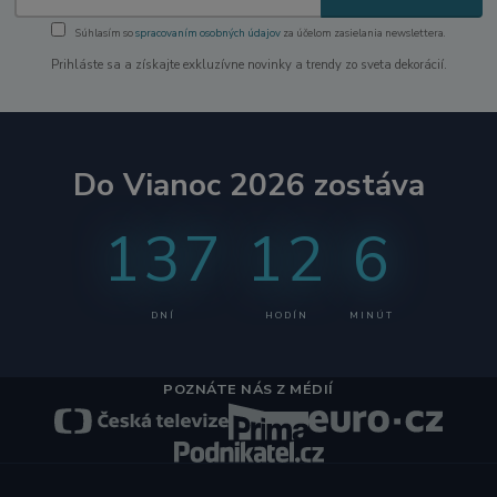
Súhlasím so
spracovaním osobných údajov
za účelom zasielania newslettera.
Prihláste sa a získajte exkluzívne novinky a trendy zo sveta dekorácií.
Do Vianoc 2026 zostáva
137
12
6
DNÍ
HODÍN
MINÚT
POZNÁTE NÁS Z MÉDIÍ