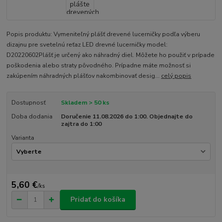
Popis produktu: Vymeniteľný plášť drevené lucerničky podľa výberu
dizajnu pre svetelnú reťaz LED drevné lucerničky model:
D20220602Plášť je určený ako náhradný diel. Môžete ho použiť v prípade
poškodenia alebo straty pôvodného. Prípadne máte možnosť si
zakúpením náhradných plášťov nakombinovať desig...
celý popis
Dostupnosť
Skladem > 50 ks
Doba dodania
Doručenie 11.08.2026 do 1:00. Objednajte do
zajtra do 1:00
Varianta
5,60 €
/
ks
Pridať do košíka