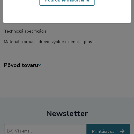
Podrobné nastavenie
vyrábané našou spoločnosťou.
Rozsah dodávky:
1 ks plášťa s podstavou a podľa výberu varianty designu
Technická špecifikácia:
Materiál: korpus - drevo, výplne okienok - plast
Pôvod tovaru
Newsletter
Prihlásiť sa