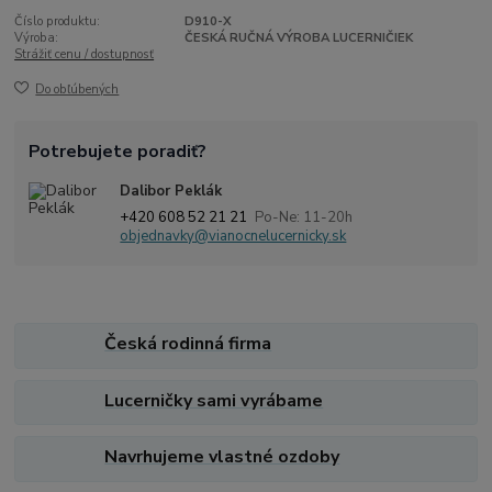
Číslo produktu:
D910-X
Výroba:
ČESKÁ RUČNÁ VÝROBA LUCERNIČIEK
Strážiť cenu / dostupnosť
Do obľúbených
Potrebujete poradiť?
Dalibor Peklák
+420 608 52 21 21
Po-Ne: 11-20h
objednavky@vianocnelucernicky.sk
Česká rodinná firma
Lucerničky sami vyrábame
Navrhujeme vlastné ozdoby