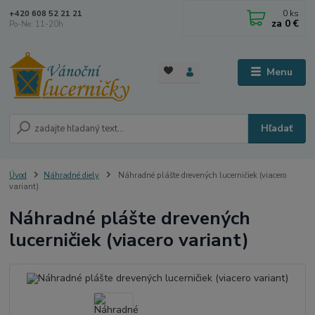
0
ks
+420 608 52 21 21
za
0 €
Po-Ne: 11-20h
Menu
Hľadať
Úvod
Náhradné diely
Náhradné plášte drevených lucerničiek (viacero
variant)
Náhradné plášte drevených
lucerničiek (viacero variant)