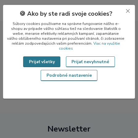
🍪 Ako by ste radi svoje cookies?
Súbory cookies používame na správne fungovanie nášho e-
shopu av prípade vášho súhlasu tiež na sledovanie štatistík o
webe, meranie efektivity reklamných kampaní, zapamätanie
vášho obľúbeného nastavenia pri používaní stránok, či zobrazenie
Česká rodinná firma
reklám zodpovedajúcich vašim preferenciám.
Viac na využitie
cookies
Lucerničky sami vyrábame
Prijať všetky
Prijať nevyhnutné
Navrhujeme vlastné ozdoby
Podrobné nastavenie
Poznáte nás z TV
Newsletter