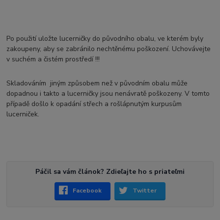
Po použití uložte lucerničky do původního obalu, ve kterém byly
zakoupeny, aby se zabránilo nechtěnému poškození. Uchovávejte
v suchém a čistém prostředí !!!
Skladováním jiným způsobem než v původním obalu může
dopadnou i takto a lucerničky jsou nenávratě poškozeny. V tomto
případě došlo k opadání střech a rošlápnutým kurpusům
lucerniček.
Páčil sa vám článok? Zdieľajte ho s priateľmi
Facebook
Twitter