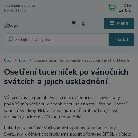
0
ks
+420 608 52 21 21
za
0 €
Po-Ne: 11-20h
Menu
Hľadať
Úvod
Blog
Osetření lucerniček po vánočních svátcích a jejich uskladnění.
Osetření lucerniček po vánočních
svátcích a jejich uskladnění.
Vánoční čas se pomalu vytrácí mezi všedními mrazivými dny,
padající sníh většinou v nedohlednu, tak nastal i čas na uložení
vánoční výzdoby. Někteří z Vás již na Tři krále odstrojili své
stromečky, některé z Vás to teprve čeká.
Pokud jsou součástí Vaší vánoční výzdoby také lucerničky
Světlušky, k čištění doporučujeme použít přípravek SITOL - cídidlo