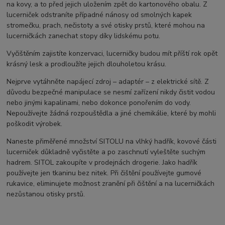
na kovy, a to před jejich uložením zpět do kartonového obalu. Z
lucerniček odstraníte případné nánosy od smolných kapek
stromečku, prach, nečistoty a své otisky prstů, které mohou na
lucerničkách zanechat stopy díky lidskému potu.
Vyčištěním zajistíte konzervaci, lucerničky budou mít příští rok opět
krásný lesk a prodloužíte jejich dlouholetou krásu.
Nejprve vytáhněte napájecí zdroj – adaptér – z elektrické sítě. Z
důvodu bezpečné manipulace se nesmí zařízení nikdy čistit vodou
nebo jinými kapalinami, nebo dokonce ponořením do vody.
Nepoužívejte žádná rozpouštědla a jiné chemikálie, které by mohli
poškodit výrobek.
Naneste přiměřené množství SITOLU na vlhký hadřík, kovové části
lucerniček důkladně vyčistěte a po zaschnutí vyleštěte suchým
hadrem. SITOL zakoupíte v prodejnách drogerie. Jako hadřík
používejte jen tkaninu bez nitek. Při čištění používejte gumové
rukavice, eliminujete možnost zranění při čištění a na lucerničkách
nezůstanou otisky prstů.