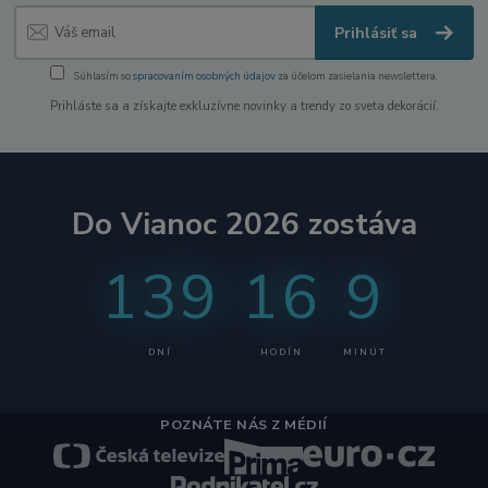
Prihlásiť sa
Súhlasím so
spracovaním osobných údajov
za účelom zasielania newslettera.
Prihláste sa a získajte exkluzívne novinky a trendy zo sveta dekorácií.
Do Vianoc 2026 zostáva
139
16
9
DNÍ
HODÍN
MINÚT
POZNÁTE NÁS Z MÉDIÍ