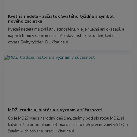
Kvetná nedeľa - začiatok Svätého týždňa a symbol
nového začiatku
Kvetná nedeľa má zvláštnu atmosféru. Nie je hlučná ani okázalá, a
napriek tomu v sebe nesie niečo slávnostné. Je to deň, keď sa
otvára Svätý týždeň. D...
čítať celé
MDŽ: tradícia, história a význam v súčasnosti
Čo je MDŽ? Medzinárodný deň žien, známy pod skratkou MDŽ, si
každoročne pripomíname 8. marca. Tento deň je venovaný všetkým
ženám – ich odvahe, práci,...
čítať celé