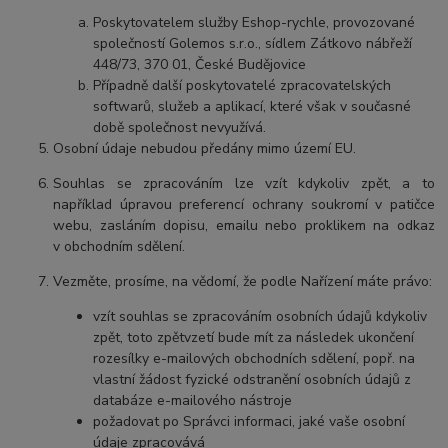
Poskytovatelem služby Eshop-rychle, provozované
společností Golemos s.r.o., sídlem Zátkovo nábřeží
448/73, 370 01, České Budějovice
Případně další poskytovatelé zpracovatelských
softwarů, služeb a aplikací, které však v současné
době společnost nevyužívá.
Osobn
í úda
je nebudou př
edány mimo území EU.
Souhlas se zpracováním lze vzít kdykoliv zpět, a
to
například úpravou preferencí ochrany soukromí v patičce
webu, zasláním dopisu, emailu nebo proklikem na odkaz
v obchodním sdělení.
Vezměte, prosíme, na vědomí, že podle Nařízení máte právo:
vzít
souhlas se zpracováním osobních údajů kdykoliv
zpět, toto zpětvzetí bude mít za následek ukončení
rozesílky e-mailových obchodních sdělení, popř. na
vlastní žádost fyzické odstranění osobních údajů z
databáze e-mailového nástroje
požadovat po Správci informaci, jaké vaše osobní
údaje zpracovává