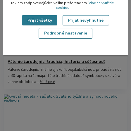
reklám zodpovedajúcich vašim preferenciám.
Viac na využitie
cookies
Prijať všetky
Prijať nevyhnutné
Podrobné nastavenie
Pálenie čarodejníc: tradícia, história a súčasnosť
Pálenie čarodejníc, známe aj ako filipojakubská noc, pripadá na noc
z 30. apríla na 1. mája. Táto tradičná udalosť symbolicky uzatvára
zimné obdobie a...
čítať celé