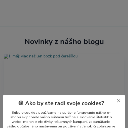
Novinky z nášho blogu
🍪 Ako by ste radi svoje cookies?
1. máj: viac než len bozk pod čerešňou
Súbory cookies používame na správne fungovanie nášho e-
Prvý máj nie je len obyčajný deň v kalendári. Je to chvíľa, keď sa
shopu av prípade vášho súhlasu tiež na sledovanie štatistík o
spája romantika jari s hlbším historickým významom. Sviatok, ktorý
webe, meranie efektivity reklamných kampaní, zapamätanie
má dve tváre – l...
čítať celé
vášho obľúbeného nastavenia pri používaní stránok, či zobrazenie