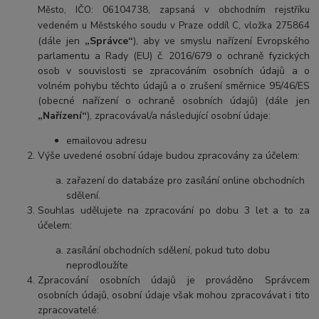
Město, IČO: 06104738, zapsaná v obchodním rejstříku
vedeném u Městského soudu v Praze oddíl C, vložka 275864
(dále jen
„Správce“
), aby ve smyslu nařízení Evropského
parlamentu a Rady (EU) č. 2016/679 o ochraně fyzických
osob v souvislosti se zpracováním osobních údajů a o
volném pohybu těchto údajů a o zrušení směrnice 95/46/ES
(obecné nařízení o ochraně osobních údajů) (dále jen
„Nařízení“
), zpracovával/a následující osobní údaje:
emailovou adresu
Výše uvedené osobní údaje budou zpracovány za účelem:
zařazení do databáze pro zasílání online obchodních
sdělení.
Souhlas udělujete na zpracování po dob
u 3 let a t
o za
účelem:
zasílání obchodních sdělení, pokud tuto dobu
neprodloužíte
Zpracování osobních údajů je prováděno Správcem
osobních údajů, osobní údaje však mohou zpracovávat i tito
zpracovatelé: