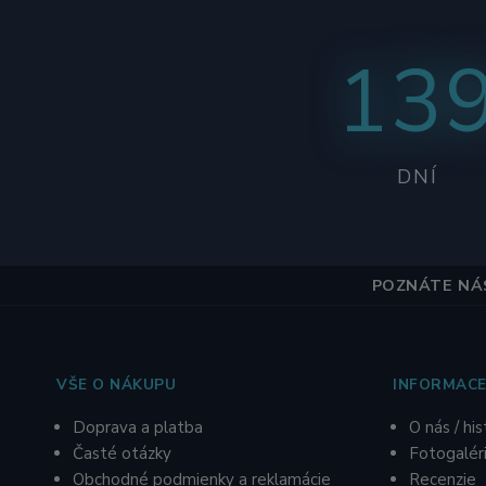
13
DNÍ
POZNÁTE NÁS
VŠE O NÁKUPU
INFORMACE
Doprava a platba
O nás / his
Časté otázky
Fotogalér
Obchodné podmienky a reklamácie
R
ecenzie