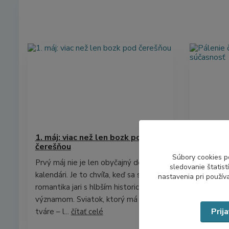
1. máj: viac než len bozk pod
Pálenie 
čerešňou
história
Súbory cookies p
Prvý máj nie je len obyčajný deň v
Pálenie č
sledovanie štatis
kalendári. Je to chvíľa, keď sa spája
filipojak
nastavenia pri použív
romantika jari s hlbším historickým
30. apríl
významom. Sviatok, ktorý má dve
udalosť 
Prij
tváre – l...
čítať celé
obdobie a