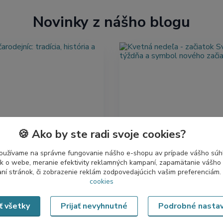
Novinky z nášho blogu
🍪 Ako by ste radi svoje cookies?
čarodejníc: tradícia,
Kvetná nedeľa - začiatok
 a súčasnosť
Svätého týždňa a symbo
začiatku
oužívame na správne fungovanie nášho e-shopu av prípade vášho súhl
arodejníc, známe aj ako
tík o webe, meranie efektivity reklamných kampaní, zapamätanie vášh
Kvetná nedeľa má zvláštnu
ubská noc, pripadá na noc z
aní stránok, či zobrazenie reklám zodpovedajúcich vašim preferenciám.
atmosféru. Nie je hlučná ani 
cookies
a na 1. mája. Táto tradičná
a napriek tomu v sebe nesie
symbolicky uzatvára zimné
slávnostné. Je to deň, keď s
ať všetky
Prijať nevyhnutné
Podrobné nasta
...
čítať celé
Svätý týždeň. D...
čítať celé