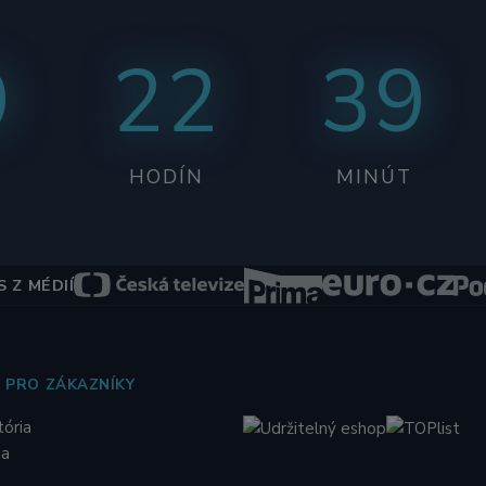
9
22
39
HODÍN
MINÚT
 Z MÉDIÍ
 PRO ZÁKAZNÍKY
tória
ia