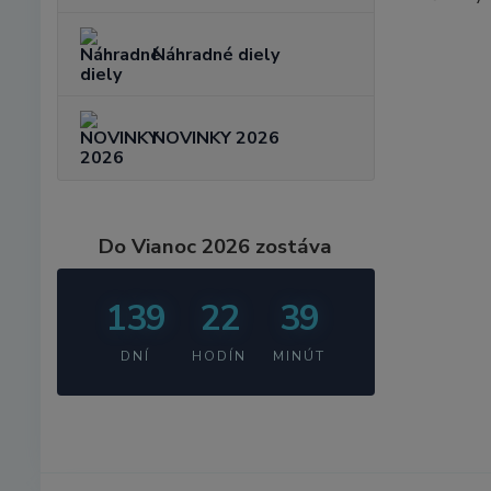
Náhradné diely
NOVINKY 2026
Do Vianoc 2026 zostáva
139
22
39
DNÍ
HODÍN
MINÚT