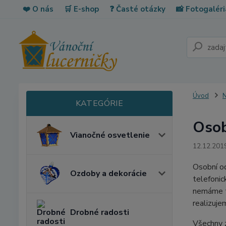
❤️ O nás
🛒 E-shop
❓ Časté otázky
📸 Fotogaléri
Úvod
N
Osob
Vianočné osvetlenie
12.12.201
Osobní o
Ozdoby a dekorácie
telefonic
nemáme to
realizuj
Drobné radosti
Všechny 