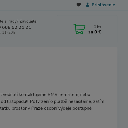
Prihlásenie
e si rady? Zavolajte.
0
ks
 608 52 21 21
za
0 €
: 11-20h
vyzvednutí kontaktujeme SMS, e-mailem, nebo
d listopadu!!! Potvrzení o platbě nezasíláme, zatím
tatku prostor v Praze osobní výdeje postupně