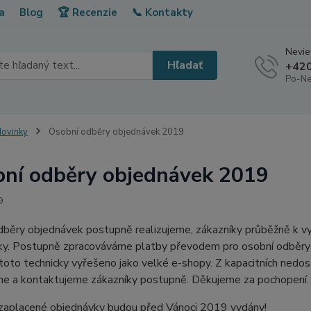
a
Blog
🏆 Recenzie
📞 Kontakty
Neviet
Hľadať
+420
Po-Ne
ovinky
Osobní odběry objednávek 2019
ní odběry objednávek 2019
9
dběry objednávek postupně realizujeme, zákazníky průběžně k 
ky. Postupně zpracováváme platby převodem pro osobní odběry o
to technicky vyřešeno jako velké e-shopy. Z kapacitních nedos
eme a kontaktujeme zákazníky postupně. Děkujeme za pochopení.
zaplacené objednávky budou před Vánoci 2019 vydány!