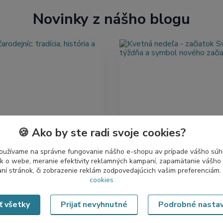
Novinky z nášho blogu
🍪 Ako by ste radi svoje cookies?
čarodejníc: tradícia,
Kvetná nedeľa - začiatok
 a súčasnosť
Svätého týždňa a symbo
začiatku
oužívame na správne fungovanie nášho e-shopu av prípade vášho súhl
arodejníc, známe aj ako
tík o webe, meranie efektivity reklamných kampaní, zapamätanie vášh
Kvetná nedeľa má zvláštnu
ubská noc, pripadá na noc z
aní stránok, či zobrazenie reklám zodpovedajúcich vašim preferenciám.
atmosféru. Nie je hlučná ani 
a na 1. mája. Táto tradičná
cookies
a napriek tomu v sebe nesie
symbolicky uzatvára zimné
slávnostné. Je to deň, keď s
...
čítať celé
ať všetky
Prijať nevyhnutné
Podrobné nasta
Svätý týždeň. D...
čítať celé