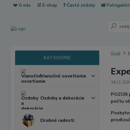
❤️ O nás
🛒 E-shop
❓ Časté otázky
📸 Fotogaléri
Úvod
N
Expe
Vianočné osvetlenie
28.11.202
POZOR p
Ozdoby a dekorácie
počtu ob
Poskytov
prodlouž
Drobné radosti