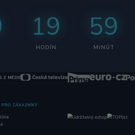
9
19
59
HODÍN
MINÚT
 Z MÉDIÍ
 PRO ZÁKAZNÍKY
tória
ia