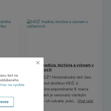
MDŽ: tradícia, história a význam v
l nového
súčasnosti
asu tiež na
Čo je MDŽ? Medzinárodný deň žien,
o obľúbeného
známy pod skratkou MDŽ, si
Viac na využitie
okázalá,
každoročne pripomíname 8. marca.
 niečo
Tento deň je venovaný všetkým
a otvára
ženám – ich odvahe, práci,...
čítať celé
venie