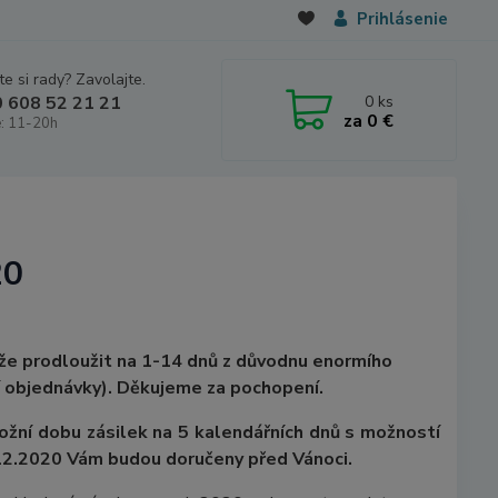
Prihlásenie
e si rady? Zavolajte.
0
ks
 608 52 21 21
za
0 €
: 11-20h
20
e prodloužit na 1-14 dnů z důvodnu enormího
í objednávky). Děkujeme za pochopení.
ložní dobu zásilek na 5 kalendářních dnů s možností
.12.2020 Vám budou doručeny před Vánoci.