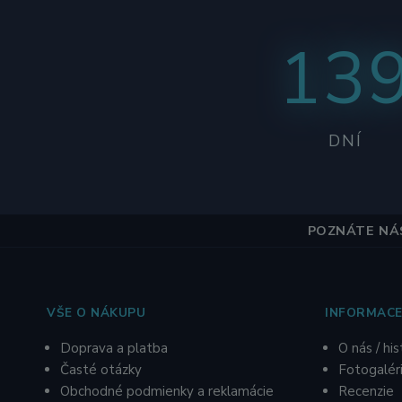
13
DNÍ
POZNÁTE NÁS
VŠE O NÁKUPU
INFORMACE
Doprava a platba
O nás / his
Časté otázky
Fotogalér
Obchodné podmienky a reklamácie
R
ecenzie