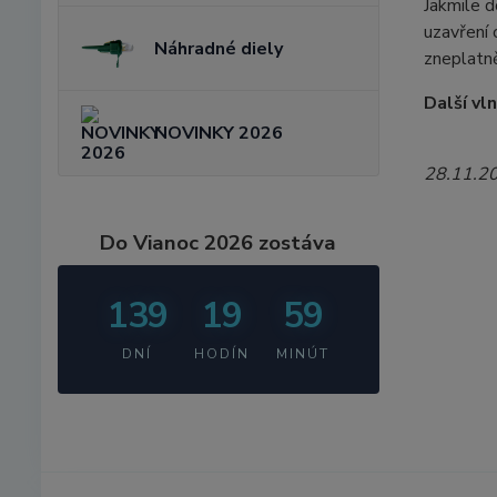
Jakmile 
uzavření
Náhradné diely
zneplatn
Další vl
NOVINKY 2026
28.11.2
Do Vianoc 2026 zostáva
139
19
59
DNÍ
HODÍN
MINÚT