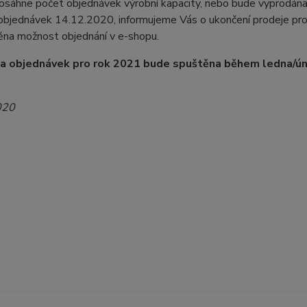
dosáhne počet objednávek výrobní kapacity, nebo bude vyprodán
 objednávek 14.12.2020, informujeme Vás o ukončení prodeje pr
ěna možnost objednání v e-shopu.
na objednávek pro rok 2021 bude spuštěna během ledna/ú
020