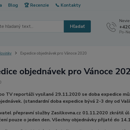
a
Blog
🏆 Recenzie
📞 Kontakty
Neviet
Hľadať
+420
Po-Ne
ovinky
Expedice objednávek pro Vánoce 2020
dice objednávek pro Vánoce 20
0
o TV reportáži vysílané 29.11.2020 se doba expedice můž
jednávek. (standardní doba expedice bývá 2-3 dny od Vaš
atel přepravní služby Zasilkovna.cz 01.11.2020 zkrátil ú
ení pouze o jeden den. Všechny objednávky přijaté do 14