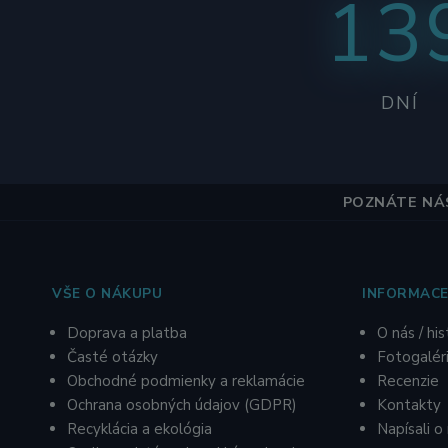
13
DNÍ
POZNÁTE NÁS
VŠE O NÁKUPU
INFORMACE
Doprava a platba
O nás / his
Časté otázky
Fotogalér
Obchodné podmienky a reklamácie
R
ecenzie
O
chrana osobných údajov
(GDPR)
Kontakty
Recyklácia a ekológia
Napísali o