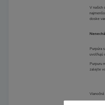
V našich 
najmenšom
doske var
Nenecháv
Purpúra s
uvoľňujú 
Purpuru 
zalejte 
Vianočná 