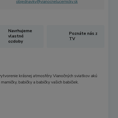
objednavky@vianocnelucernicky.sk
Navrhujeme
Poznáte nás z
vlastné
TV
ozdoby
vytvorenie krásnej atmosféry Vianočných sviatkov akú
mamičky, babičky a babičky vašich babičiek.