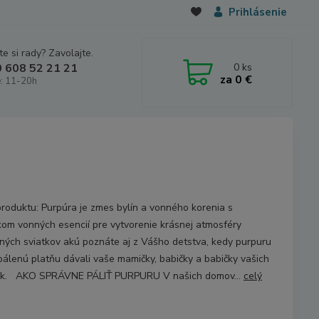
Prihlásenie
e si rady? Zavolajte.
0
ks
 608 52 21 21
za
0 €
: 11-20h
produktu: Purpúra je zmes bylín a vonného korenia s
kom vonných esencií pre vytvorenie krásnej atmosféry
ných sviatkov akú poznáte aj z Vášho detstva, kedy purpuru
pálenú platňu dávali vaše mamičky, babičky a babičky vašich
ek. AKO SPRÁVNE PÁLIŤ PURPURU V našich domov...
celý