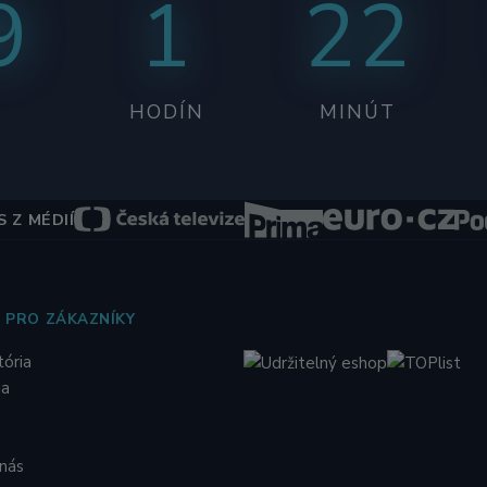
9
1
22
HODÍN
MINÚT
 Z MÉDIÍ
 PRO ZÁKAZNÍKY
tória
ia
 nás