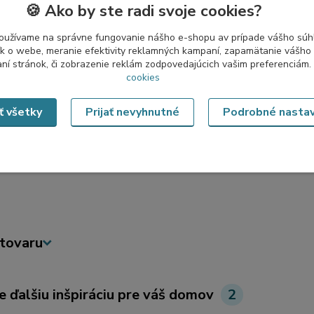
🍪 Ako by ste radi svoje cookies?
oužívame na správne fungovanie nášho e-shopu av prípade vášho súhl
odávky:
tík o webe, meranie efektivity reklamných kampaní, zapamätanie vášh
aní stránok, či zobrazenie reklám zodpovedajúcich vašim preferenciám.
cookies
 špecifikácia:
ať všetky
Prijať nevyhnutné
Podrobné nasta
 v Českej republike
tovaru
e ďalšiu inšpiráciu pre váš domov
2