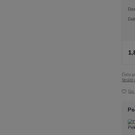
Dos
Dob
1,
Číslo p
Strážiť
Do 
Po