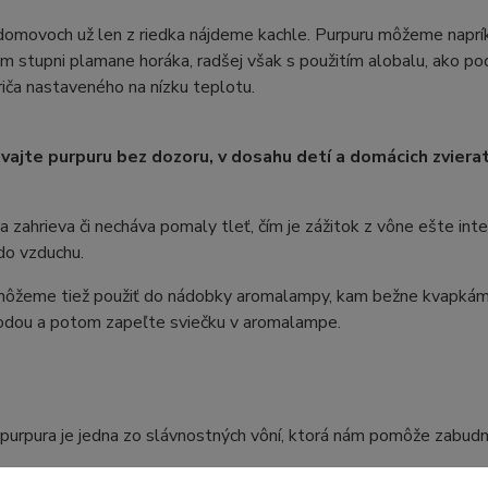
domovoch už len z riedka nájdeme kachle. Purpuru môžeme naprík
 stupni plamane horáka, radšej však s použitím alobalu, ako po
iča nastaveného na nízku teplotu.
ajte purpuru bez dozoru, v dosahu detí a domácich zvierat
a zahrieva či necháva pomaly tleť, čím je zážitok z vône ešte int
do vzduchu.
môžeme tiež použiť do nádobky aromalampy, kam bežne kvapkám
vodou a potom zapeľte sviečku v aromalampe.
purpura je jedna zo slávnostných vôní, ktorá nám pomôže zabudnú