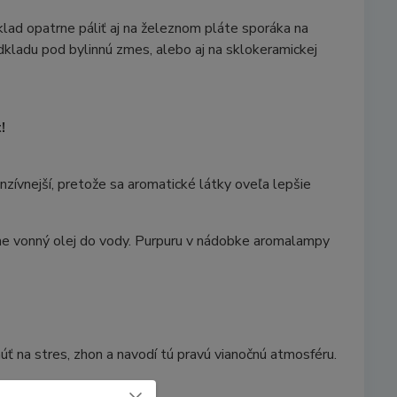
lad opatrne páliť aj na železnom pláte sporáka na
dkladu pod bylinnú zmes, alebo aj na sklokeramickej
!
enzívnejší, pretože sa aromatické látky oveľa lepšie
e vonný olej do vody. Purpuru v nádobke aromalampy
ť na stres, zhon a navodí tú pravú vianočnú atmosféru.