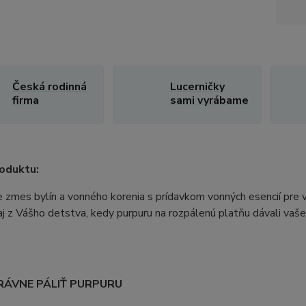
Česká rodinná
Lucerničky
firma
sami vyrábame
oduktu:
e zmes bylín a vonného korenia s prídavkom vonných esencií pre 
j z Vášho detstva, kedy purpuru na rozpálenú platňu dávali vaše 
RÁVNE PÁLIŤ PURPURU