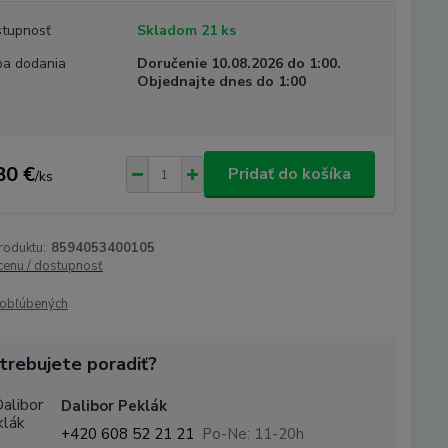
tupnosť
Skladom 21 ks
a dodania
Doručenie 10.08.2026 do 1:00.
Objednajte dnes do 1:00
80 €
Pridať do košíka
/
ks
roduktu:
8594053400105
 cenu / dostupnosť
obľúbených
trebujete poradiť?
Dalibor Peklák
+420 608 52 21 21
Po-Ne: 11-20h