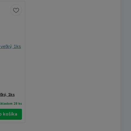
ľký, 1ks
Skladom 28 ks
o košíka