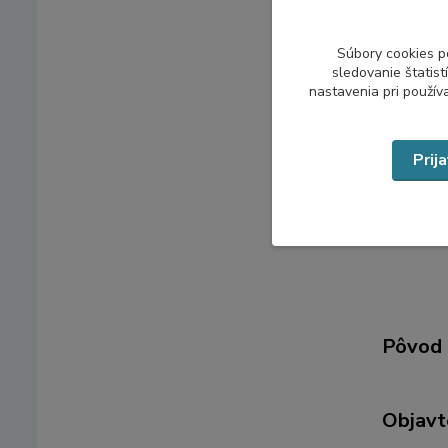
Súbory cookies p
Rozsah d
sledovanie štatis
nastavenia pri použív
50 g
Technická
Prij
Vyrobené
Pôvod 
Objavt