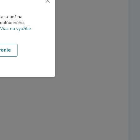
asu tiež na
o obľúbeného
Viac na využitie
venie