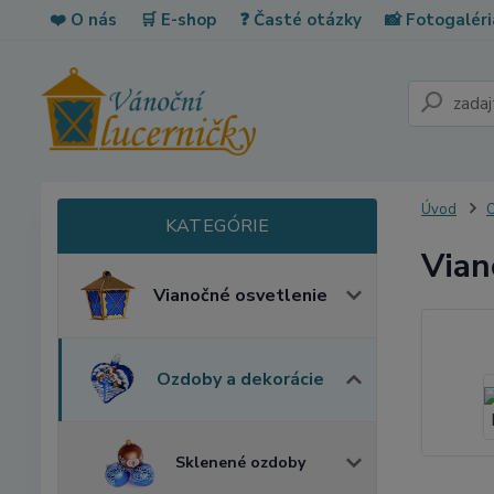
❤️ O nás
🛒 E-shop
❓ Časté otázky
📸 Fotogaléri
Úvod
O
Vian
Vianočné osvetlenie
Ozdoby a dekorácie
Sklenené ozdoby