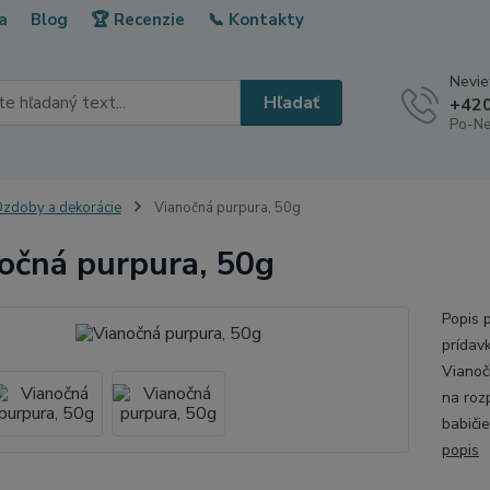
a
Blog
🏆 Recenzie
📞 Kontakty
Neviet
Hľadať
+420
Po-Ne
zdoby a dekorácie
Vianočná purpura, 50g
očná purpura, 50g
Popis 
prídav
Vianoč
na roz
babiči
popis