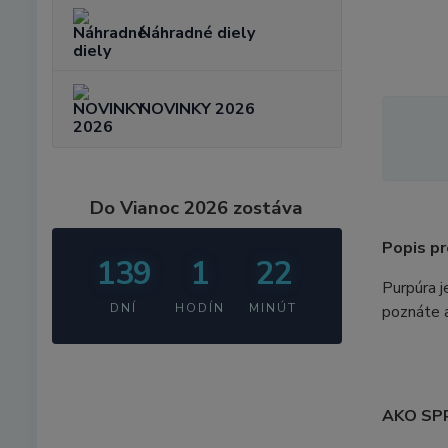
Náhradné diely
NOVINKY 2026
Do Vianoc 2026 zostáva
Popis pr
139
1
22
Purpúra j
DNÍ
HODÍN
MINÚT
poznáte a
AKO SP