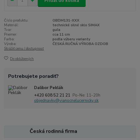
Pridať do košíka
Číslo produktu:
OBDM131-XXX
Materiál:
technické silné sklo SIMAX
Tvar:
guľa
Priemer:
cca 11 cm
Farba:
podľa výberu varianty
Výroba:
ČESKÁ RUČNÁ VÝROBA OZDOB
Strážiť cenu / dostupnosť
Do obľúbených
Potrebujete poradiť?
Dalibor Peklák
+420 608 52 21 21
Po-Ne: 11-20h
objednavky@vianocnelucernicky.sk
Česká rodinná firma