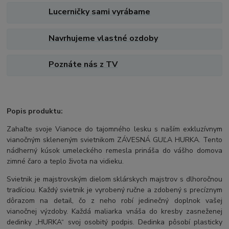
Lucerničky sami vyrábame
Navrhujeme vlastné ozdoby
Poznáte nás z TV
Popis produktu:
Zahaľte svoje Vianoce do tajomného lesku s naším exkluzívnym
vianočným skleneným svietnikom ZÁVESNÁ GUĽA HURKA. Tento
nádherný kúsok umeleckého remesla prináša do vášho domova
zimné čaro a teplo života na vidieku.
Svietnik je majstrovským dielom sklárskych majstrov s dlhoročnou
tradíciou. Každý svietnik je vyrobený ručne a zdobený s precíznym
dôrazom na detail, čo z neho robí jedinečný doplnok vašej
vianočnej výzdoby. Každá maliarka vnáša do kresby zasneženej
dedinky „HURKA“ svoj osobitý podpis. Dedinka pôsobí plasticky