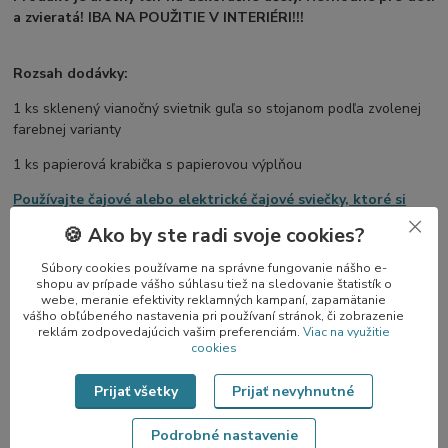
a zvieratá! IBA NA POUŽITIE V INTERIÉRI!!!
Rozsah dodávky:
1 ks sklenený vianočný svietnik guľa so stojanom podľa zvolenej
farebnej varianty
1 ks papierová krabička s papierovou výplňou
Používajte čajové alebo elektrické čajové sviečky, ktoré si
môžete zakúpiť aj v našom e-shope.
Elektrická čajová sviečka
🍪 Ako by ste radi svoje cookies?
ani bežná sviečka nie sú súčasťou balenia.
Súbory cookies používame na správne fungovanie nášho e-
shopu av prípade vášho súhlasu tiež na sledovanie štatistík o
webe, meranie efektivity reklamných kampaní, zapamätanie
Všetky dekory sú jedinečné vďaka ručnému spracovaniu skla a
vášho obľúbeného nastavenia pri používaní stránok, či zobrazenie
ručnému maľovaniu, a teda každý kus je unikátny originál.
reklám zodpovedajúcich vašim preferenciám.
Viac na využitie
cookies
Prijať všetky
Prijať nevyhnutné
Podrobné nastavenie