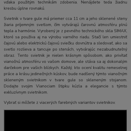
vďaka použitým technikám zdobenia. Nenájdete teda žiadnu
kresbu úplne rovnakú.
Svietnik v tvare gule má priemer cca 11 cm a jeho sklenené steny
žiaria príjemným svetlom, čím vytvárajú čarovnú atmosféru plnú
tepla a harmónie. Vyrobený je z pevného technického skla SIMAX,
ktoré sa používa aj na výrobu varného riadu. Stačí len umiestniť
čajovú alebo elektrickú čajovú sviečku dovnútra a sledovať, ako sa
svetlo rozlieva a tancuje po stenách, vytvárajúc nezabudnuteľný
obraz. Tento svietnik je nielen krásnym spôsobom, ako privítať
vianočnú atmosféru vo vašom domove, ale stáva sa aj dokonalým
darčekom pre vašich blízkych. Každý, kto ocení kvalitu remeselnej
práce a krásu jedinečných kúskov, bude nadšený týmto vianočným
skleneným svietnikom v tvare gule so skleneným stojanom.
Dodajte svojim Vianociam štipku kúzla a elegancie s týmto
exkluzívnym svietnikom.
Vybrať si môžete z viacerých farebných variantov svietnikov.