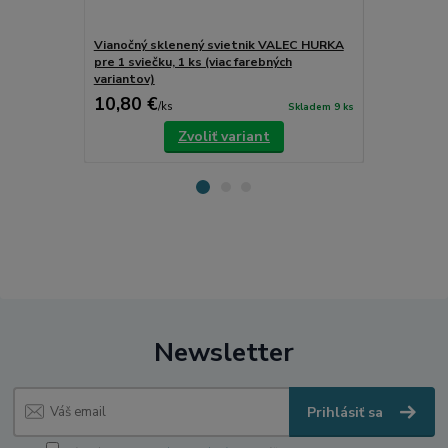
Vianočný sklenený svietnik VALEC HURKA
Vianočný sk
pre 1 sviečku, 1 ks (viac farebných
pre 2 sviečky
variantov)
10,80 €
13,50 €
/
ks
/
k
Skladem 9 ks
Zvoliť variant
Newsletter
Prihlásiť sa