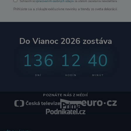
Súhlasím so
spracovaním osobných údajov
za účelom zasielania newslettera.
Prihláste sa a získajte exkluzívne novinky a trendy zo sveta dekorácií.
Do Vianoc 2026 zostáva
136
12
40
DNÍ
HODÍN
MINÚT
POZNÁTE NÁS Z MÉDIÍ