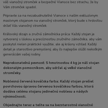
váš vianočný stromček a bezpečné Vianoce bez strachu, že by
Vám stromček spadol.
Pripravte sa na nezabudnuteľné Vianoce s naším exkluzívnym
masívnym stojanom na vianočný stromček, ktorý bude s hrdosťou
držať Vás vianočný stromček.
Kráľovský dizajn a zručná zámočnícka práca: Každý stojan je
vytvorený s láskou a precíznosťou zručného zámočníka, aby vám
poskytol nielen praktické využitie, ale aj krásny vzhľad. Každý
detail je starostlivo premyslený, aby čo najlepšie slúžil niekoľkým
generáciám vašej rodiny.
Neprekonateľná pevnosť: S hmotnosťou 4 kg je náš stojan
dokonalým pomocníkom, aby udržal aj veľké vianočné
stromčeky.
Noblesná červená kováčska farba: Každý stojan prešiel
povrchovou úpravou červenou kováčskou farbou, ktorá
dodáva celému stojanu jedinečnú noblesu a nádych
výnimočnosti.
Objednajte teraz a tešte sa na bezstarostné vianočné