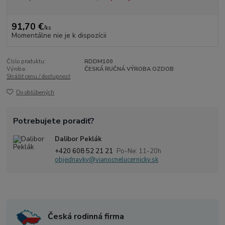
91,70 €
/
ks
Momentálne nie je k dispozícii
Číslo produktu:
RDDM100
Výroba:
ČESKÁ RUČNÁ VÝROBA OZDOB
Strážiť cenu / dostupnosť
Do obľúbených
Potrebujete poradiť?
Dalibor Peklák
+420 608 52 21 21
Po-Ne: 11-20h
objednavky@vianocnelucernicky.sk
Česká rodinná firma