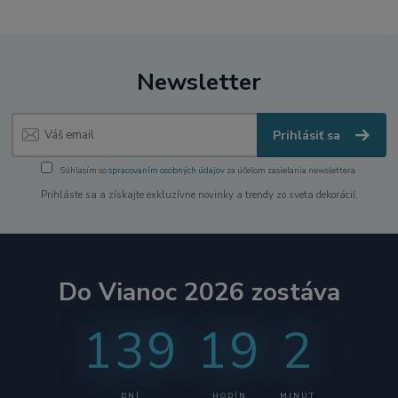
Newsletter
Prihlásiť sa
Súhlasím so
spracovaním osobných údajov
za účelom zasielania newslettera.
Prihláste sa a získajte exkluzívne novinky a trendy zo sveta dekorácií.
Do Vianoc 2026 zostáva
139
19
2
DNÍ
HODÍN
MINÚT