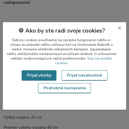
nakupovanie!
POZOR v prípade, že budete mať v objednávke ďalší tovar a
🍪 Ako by ste radi svoje cookies?
to najmä ozdoby bude nutné zaslať stojan v extra balíku na
Súbory cookies používame na správne fungovanie nášho e-
naše náklady.
shopu av prípade vášho súhlasu tiež na sledovanie štatistík o
webe, meranie efektivity reklamných kampaní, zapamätanie
vášho obľúbeného nastavenia pri používaní stránok, či zobrazenie
reklám zodpovedajúcich vašim preferenciám.
Viac na využitie
cookies
Rozsah dodávky:
Prijať všetky
Prijať nevyhnutné
1x kovový stojan na vianočný stromček
Podrobné nastavenie
Technická špecifikácia:
Výška stojana 20 cm
Priemer celého stojana 48 cm