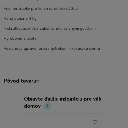
Priemer trubky pre kmeň stromčeka 7,6 cm
Váha stojana 4 kg
4 skrutkovacie tŕne zakončené masívnymi guličkami
Vyrobenie z ocele
Povrchová úprava farba nástrekom - kováčska čierna
Pôvod tovaru
Objavte ďalšiu inšpiráciu pre váš
domov
2