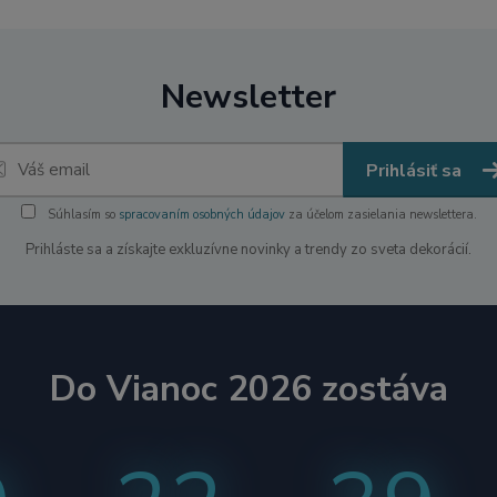
Newsletter
Prihlásiť sa
Súhlasím so
spracovaním osobných údajov
za účelom zasielania newslettera.
Prihláste sa a získajte exkluzívne novinky a trendy zo sveta dekorácií.
Do Vianoc 2026 zostáva