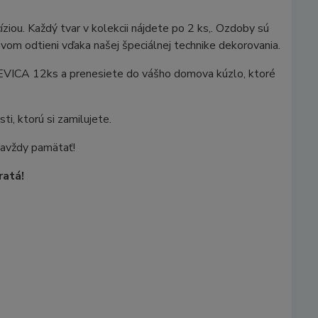
ziou. Každý tvar v kolekcii nájdete po 2 ks,. Ozdoby sú
ovom odtieni vďaka našej špeciálnej technike dekorovania.
EVICA 12ks a prenesiete do vášho domova kúzlo, ktoré
, ktorú si zamilujete.
navždy pamätať!
ratá!