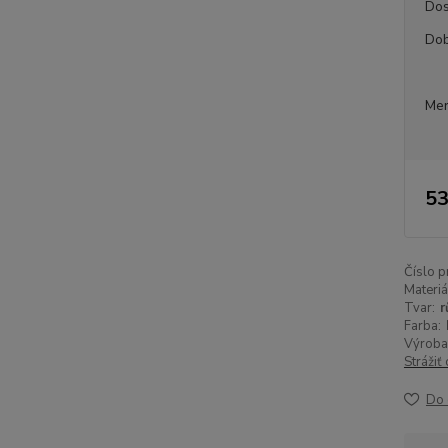
Dos
Dob
Mer
53
Číslo p
Materiá
Tvar:
r
Farba:
Výroba
Strážiť
Do 