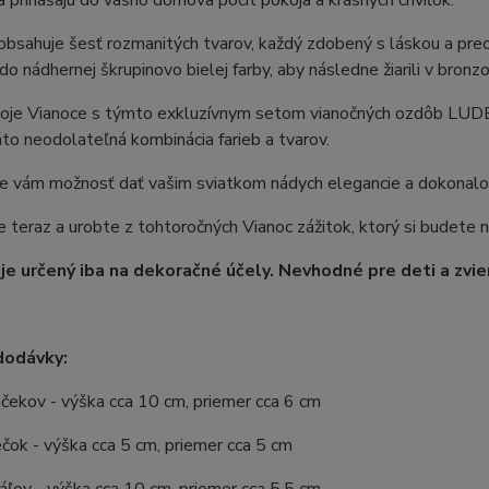
a prinášajú do vášho domova pocit pokoja a krásnych chvíľok.
obsahuje šesť rozmanitých tvarov, každý zdobený s láskou a precí
o nádhernej škrupinovo bielej farby, aby následne žiarili v bronz
voje Vianoce s týmto exkluzívnym setom vianočných ozdôb LUD
áto neodolateľná kombinácia farieb a tvarov.
vám možnosť dať vašim sviatkom nádych elegancie a dokonalosti
 teraz a urobte z tohtoročných Vianoc zážitok, ktorý si budete 
je určený iba na dekoračné účely. Nevhodné pre deti a zvie
dodávky:
čekov - výška cca 10 cm, priemer cca 6 cm
ečok - výška cca 5 cm, priemer cca 5 cm