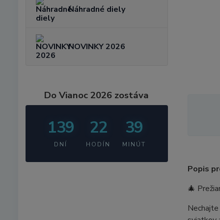
Náhradné diely
NOVINKY 2026
Do Vianoc 2026 zostáva
139
22
39
DNÍ
HODÍN
MINÚT
Popis pr
🎄 Preži
Nechajte 