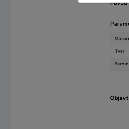
Pôvod 
Param
Materi
Tvar
Farba
Objavt