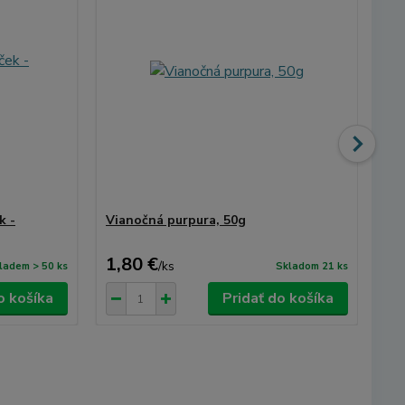
k -
Vianočná purpura, 50g
Vi
1,80 €
2,
/
ks
ladem > 50 ks
Skladom 21 ks
o košíka
Pridať do košíka