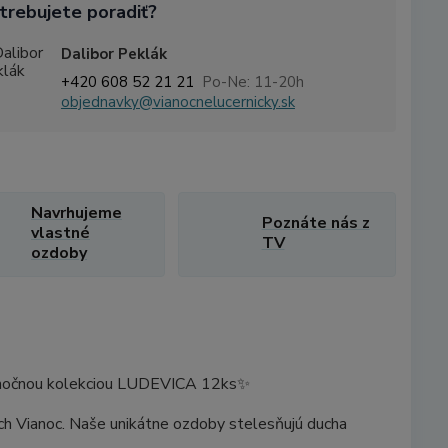
trebujete poradiť?
Dalibor Peklák
+420 608 52 21 21
Po-Ne: 11-20h
objednavky@vianocnelucernicky.sk
Navrhujeme
Poznáte nás z
vlastné
TV
ozdoby
vianočnou kolekciou LUDEVICA 12ks✨
ých Vianoc. Naše unikátne ozdoby stelesňujú ducha