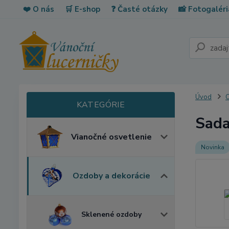
❤️ O nás
🛒 E-shop
❓ Časté otázky
📸 Fotogaléri
Úvod
O
Sada
Vianočné osvetlenie
Novinka
Ozdoby a dekorácie
Sklenené ozdoby