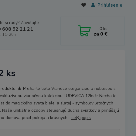
Prihlásenie
e si rady? Zavolajte.
0
ks
 608 52 21 21
za
0 €
: 11-20h
2 ks
produktu: 🎄 Prežiarte tieto Vianoce eleganciou a noblesou s
exkluzívnou vianočnou kolekciou LUDEVICA 12ks✨ Nechajte
esť do magického sveta bielej a zlatej - symbolov letočných
. Naše unikátne ozdoby stelesňujú ducha sviatkov a prinášajú
ho domova pocit pokoja a krásnych...
celý popis