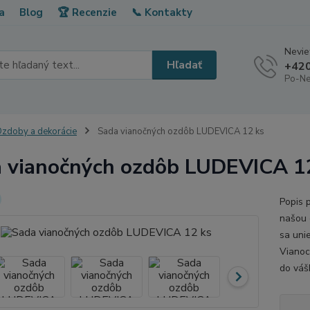
a
Blog
🏆 Recenzie
📞 Kontakty
Neviet
Hľadať
+420
Po-Ne
zdoby a dekorácie
Sada vianočných ozdôb LUDEVICA 12 ks
 vianočných ozdôb LUDEVICA 1
Popis 
našou 
sa uni
Vianoc
do váš