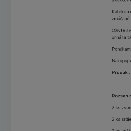
sviatkov 
Kolekcia 
zmáčané d
Oživte s
prináša t
Ponúkame 
Nakupujte
Produkt 
Rozsah 
2 ks zvon
2 ks srdi