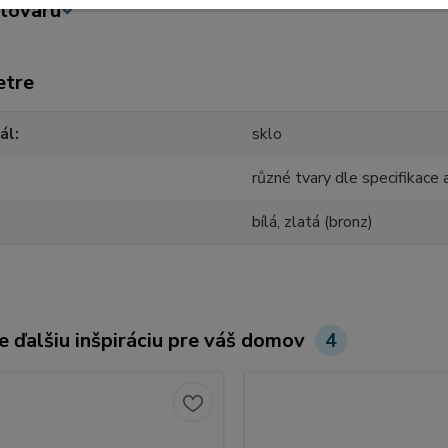
tovaru
etre
ál
sklo
různé tvary dle specifikace 
bílá, zlatá (bronz)
e ďalšiu inšpiráciu pre váš domov
4