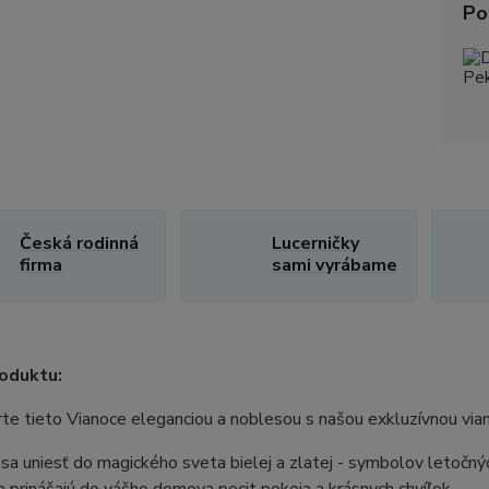
Po
Česká rodinná
Lucerničky
firma
sami vyrábame
oduktu:
arte tieto Vianoce eleganciou a noblesou s našou exkluzívnou 
sa uniesť do magického sveta bielej a zlatej - symbolov letočn