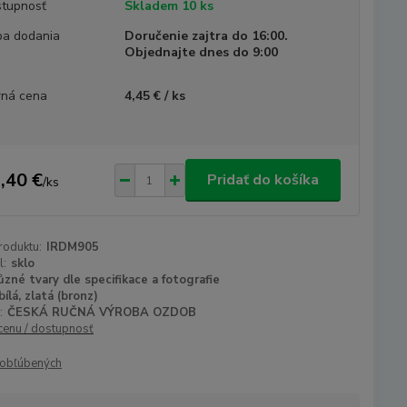
tupnosť
Skladem 10 ks
a dodania
Doručenie zajtra do 16:00.
Objednajte dnes do 9:00
ná cena
4,45 € / ks
,40 €
Pridať do košíka
/
ks
roduktu:
IRDM905
l:
sklo
ůzné tvary dle specifikace a fotografie
bílá, zlatá (bronz)
:
ČESKÁ RUČNÁ VÝROBA OZDOB
 cenu / dostupnosť
obľúbených