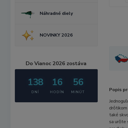
Náhradné diely
NOVINKY 2026
Do Vianoc 2026 zostáva
138
16
56
Popis pr
DNÍ
HODÍN
MINÚT
Jednoguľo
drôtikom 
také skvo
sa určite