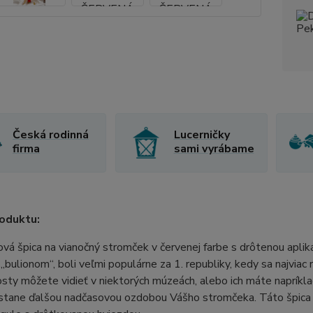
Česká rodinná
Lucerničky
firma
sami vyrábame
oduktu:
vá špica na vianočný stromček v červenej farbe s drôtenou apliká
„bulionom“, boli veľmi populárne za 1. republiky, kedy sa najviac 
sty môžete vidieť v niektorých múzeách, alebo ich máte napríkla
 stane ďalšou nadčasovou ozdobou Vášho stromčeka. Táto špica v