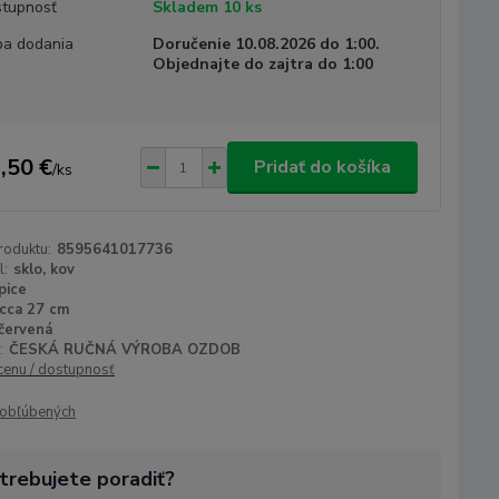
tupnosť
Skladem 10 ks
a dodania
Doručenie 10.08.2026 do 1:00.
Objednajte do zajtra do 1:00
,50 €
Pridať do košíka
/
ks
roduktu:
8595641017736
l:
sklo, kov
pice
cca 27 cm
červená
:
ČESKÁ RUČNÁ VÝROBA OZDOB
 cenu / dostupnosť
obľúbených
trebujete poradiť?