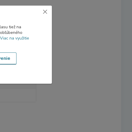
asu tiež na
o obľúbeného
Viac na využitie
venie