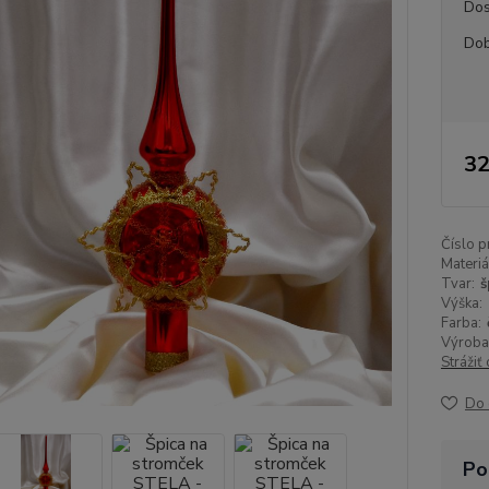
Dos
Dob
32
Číslo p
Materiá
Tvar:
š
Výška:
Farba:
Výroba
Strážiť
Do 
Po