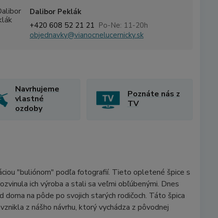
Dalibor Peklák
+420 608 52 21 21
Po-Ne: 11-20h
objednavky@vianocnelucernicky.sk
Navrhujeme
Poznáte nás z
vlastné
TV
ozdoby
ciou "buliónom" podľa fotografií. Tieto opletené špice s
rozvinula ich výroba a stali sa veľmi obľúbenými. Dnes
d doma na pôde po svojich starých rodičoch. Táto špica
znikla z nášho návrhu, ktorý vychádza z pôvodnej