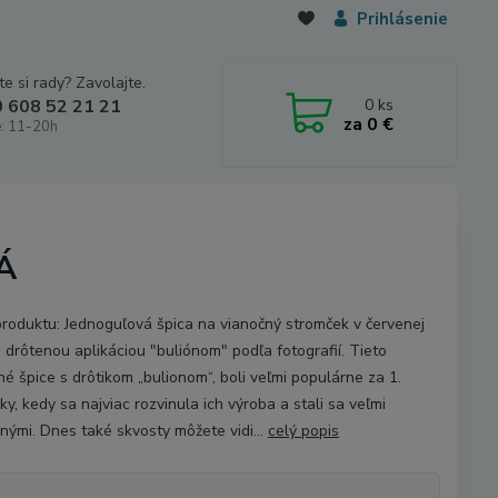
Prihlásenie
e si rady? Zavolajte.
0
ks
 608 52 21 21
za
0 €
: 11-20h
Á
produktu: Jednoguľová špica na vianočný stromček v červenej
s drôtenou aplikáciou "buliónom" podľa fotografií. Tieto
né špice s drôtikom „bulionom“, boli veľmi populárne za 1.
ky, kedy sa najviac rozvinula ich výroba a stali sa veľmi
nými. Dnes také skvosty môžete vidi...
celý popis