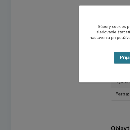
Pôvod 
Súbory cookies p
sledovanie štatis
nastavenia pri použív
Param
Materi
Prij
Tvar
Výška
Farba
Objavt