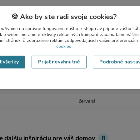
🍪 Ako by ste radi svoje cookies?
tovaru
oužívame na správne fungovanie nášho e-shopu av prípade vášho súhl
tík o webe, meranie efektivity reklamných kampaní, zapamätanie vášh
aní stránok, či zobrazenie reklám zodpovedajúcich vašim preferenciám.
etre
cookies
ál
sklo, kov
ať všetky
Prijať nevyhnutné
Podrobné nasta
špice
cca 27 cm
červená
e ďalšiu inšpiráciu pre váš domov
8