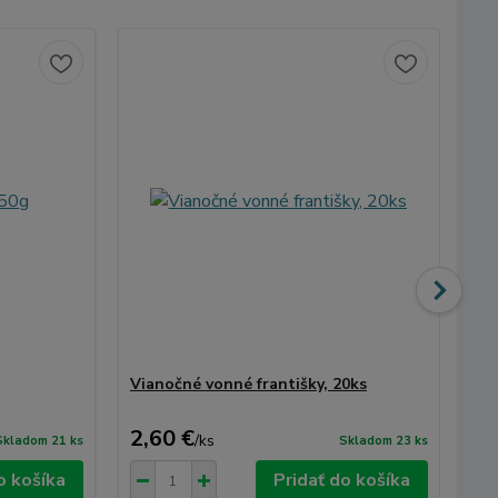
Vianočné vonné františky, 20ks
Sa
ČE
2,60 €
36
/
ks
Skladom 21 ks
Skladom 23 ks
o košíka
Pridať do košíka