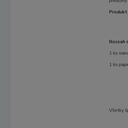
predlohy 
Produkt 
Rozsah 
1 ks vian
1 ks papi
Všetky šp