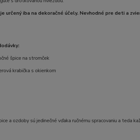
gule s drôtkovanou hviezdou.
je určený iba na dekoračné účely. Nevhodné pre deti a zvie
dodávky:
očné špice na stromček
erová krabička s okienkom
ice a ozdoby sú jedinečné vďaka ručnému spracovaniu a teda každý