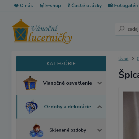
❤️ O nás
🛒 E-shop
❓ Časté otázky
📸 Fotogaléri
Úvod
O
Špic
Vianočné osvetlenie
Ozdoby a dekorácie
Sklenené ozdoby