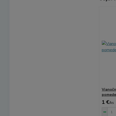
Vianočn
pomeden
1 €
/
ks