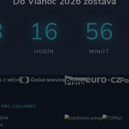
Do Vianoc 2026 zostáva
8
16
56
HODÍN
MINÚT
 Z MÉDIÍ
 PRO ZÁKAZNÍKY
tória
ia