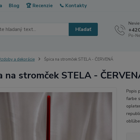
a
Blog
🏆 Recenzie
📞 Kontakty
Neviet
Hľadať
+420
Po-Ne
zdoby a dekorácie
Špica na stromček STELA - ČERVENÁ
a na stromček STELA - ČERVEN
Popis 
farbe 
oplete
republi
obľúbe