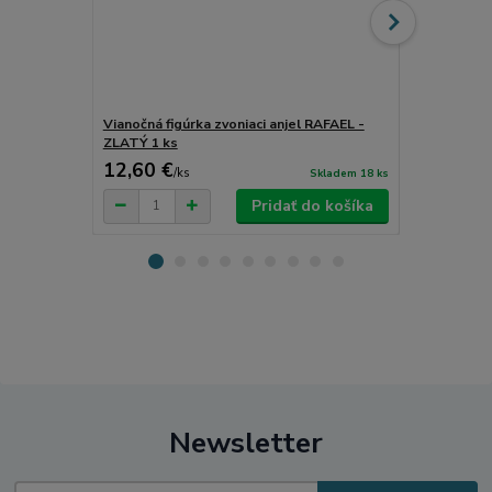
Vianočná figúrka zvoniaci anjel RAFAEL -
Vianočná fig
ZLATÝ 1 ks
BIELÝ 1 ks
12,60 €
12,60 €
/
ks
/
k
Skladem 18 ks
Pridať do košíka
Newsletter