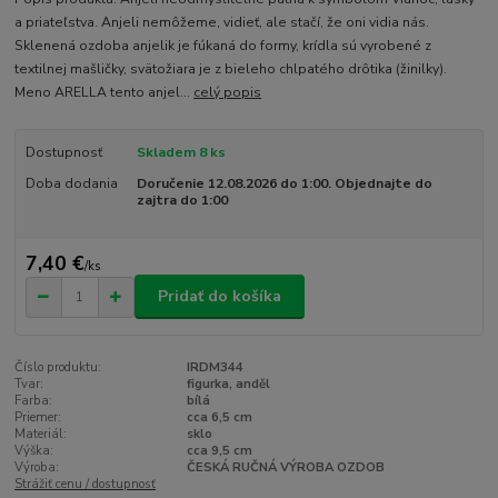
a priateľstva. Anjeli nemôžeme, vidieť, ale stačí, že oni vidia nás.
Sklenená ozdoba anjelik je fúkaná do formy, krídla sú vyrobené z
textilnej mašličky, svätožiara je z bieleho chlpatého drôtika (žinilky).
Meno ARELLA tento anjel...
celý popis
Dostupnosť
Skladem 8 ks
Doba dodania
Doručenie 12.08.2026 do 1:00. Objednajte do
zajtra do 1:00
7,40 €
/
ks
Pridať do košíka
Číslo produktu:
IRDM344
Tvar:
figurka, anděl
Farba:
bílá
Priemer:
cca 6,5 cm
Materiál:
sklo
Výška:
cca 9,5 cm
Výroba:
ČESKÁ RUČNÁ VÝROBA OZDOB
Strážiť cenu / dostupnosť