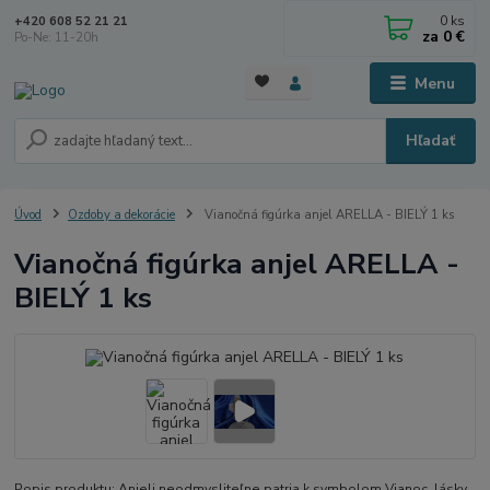
0
ks
+420 608 52 21 21
za
0 €
Po-Ne: 11-20h
Menu
Hľadať
Úvod
Ozdoby a dekorácie
Vianočná figúrka anjel ARELLA - BIELÝ 1 ks
Vianočná figúrka anjel ARELLA -
BIELÝ 1 ks
Popis produktu: Anjeli neodmysliteľne patria k symbolom Vianoc, lásky