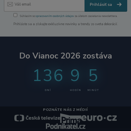
Prihlásiť sa
Súhlasím so
spracovaním osobných údajov
za účelom zasielania newslettera.
Prihláste sa a získajte exkluzívne novinky a trendy zo sveta dekorácií.
Do Vianoc 2026 zostáva
136
9
4
DNÍ
HODÍN
MINÚT
POZNÁTE NÁS Z MÉDIÍ