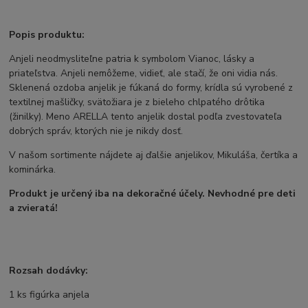
Popis produktu:
Anjeli neodmysliteľne patria k symbolom Vianoc, lásky a
priateľstva. Anjeli nemôžeme, vidieť, ale stačí, že oni vidia nás.
Sklenená ozdoba anjelik je fúkaná do formy, krídla sú vyrobené z
textilnej mašličky, svätožiara je z bieleho chlpatého drôtika
(žinilky). Meno ARELLA tento anjelik dostal podľa zvestovateľa
dobrých správ, ktorých nie je nikdy dosť.
V našom sortimente nájdete aj ďalšie anjelikov, Mikuláša, čertíka a
kominárka.
Produkt je určený iba na dekoračné účely. Nevhodné pre deti
a zvieratá!
Rozsah dodávky:
1 ks figúrka anjela