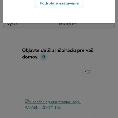
Podrobné nastavenie
Priemer
cca 6,5 cm
Materiál
sklo
Výška
cca 9,5 cm
Objavte ďalšiu inšpiráciu pre váš
domov
9