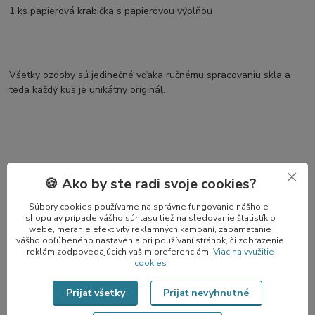
1 ks papierová krabička s papierovou výplňou
Všetky ozdoby sú jedinečné vďaka ručnému spracovaniu skla a
teda každý kus je unikátny originál.
🍪 Ako by ste radi svoje cookies?
Pôvod tovaru
Súbory cookies používame na správne fungovanie nášho e-
shopu av prípade vášho súhlasu tiež na sledovanie štatistík o
webe, meranie efektivity reklamných kampaní, zapamätanie
Parametre
vášho obľúbeného nastavenia pri používaní stránok, či zobrazenie
reklám zodpovedajúcich vašim preferenciám.
Viac na využitie
cookies
Tvar
figurka, anděl
Prijať všetky
Prijať nevyhnutné
Farba
bílá