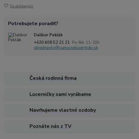
Do obľúbených
Potrebujete poradiť?
Dalibor Peklák
+420 608 52 21 21
Po-Ne: 11-20h
objednavky@vianocnelucernicky.sk
Česká rodinná firma
Lucerničky sami vyrábame
Navrhujeme vlastné ozdoby
Poznáte nás z TV